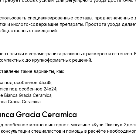
 требует особых усилий. Для регулярного ухода достаточно м
спользовать специализированные составы, предназначенные 
и и кислото-содержащие препараты. Простота ухода делает 
 общественных помещений.
нт плитки и керамогранита различных размеров и оттенков. 
 компактных до крупноформатных решений.
тавлены такие варианты, как:
ica под особенное 45x45;
amica под особенное 24x24;
 Bianca Gracia Ceramica;
ca Gracia Ceramica.
anca Gracia Ceramica
 под особенное можно в интернет-магазине «Купи Плитку». Зде
 консультации специалистов и помощь в расчёте необходимог