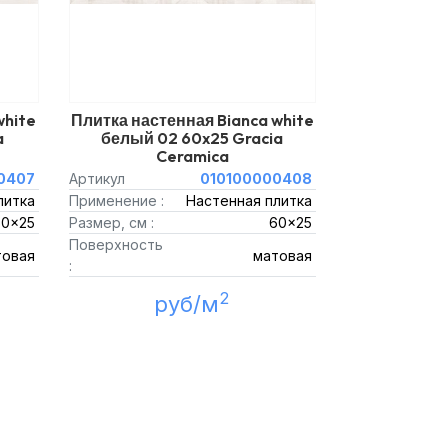
white
Плитка настенная Bianca white
a
белый 02 60x25 Gracia
Ceramica
0407
Артикул
010100000408
литка
Применение :
Настенная плитка
60x25
Размер, см :
60x25
Поверхность
товая
матовая
:
2
руб/м