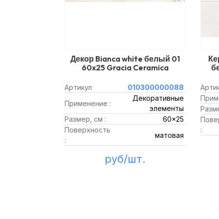
Декор Bianca white белый 01
Ке
60x25 Gracia Ceramica
б
Артикул
010300000088
Арти
Декоративные
Прим
Применение :
элементы
Разме
Размер, см :
60x25
Пове
Поверхность
:
матовая
:
руб/шт.