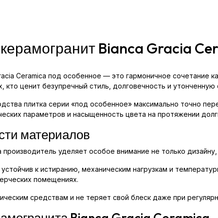
 керамогранит Bianca Gracia Ce
racia Ceramica под особенное — это гармоничное сочетание к
х, кто ценит безупречный стиль, долговечность и утонченную 
дства плитка серии «под особенное» максимально точно пер
ческих параметров и насыщенность цвета на протяжении долги
сти материалов
ca производитель уделяет особое внимание не только дизайну,
устойчив к истиранию, механическим нагрузкам и температу
мерческих помещениях.
ическим средствам и не теряет свой блеск даже при регулярн
амогранита Bianca Gracia Ceramica