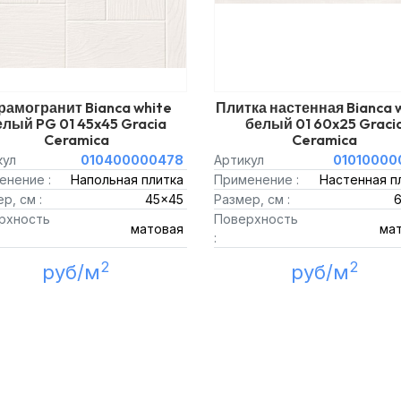
рамогранит Bianca white
Плитка настенная Bianca 
елый PG 01 45x45 Gracia
белый 01 60x25 Graci
Ceramica
Ceramica
кул
010400000478
Артикул
01010000
енение :
Напольная плитка
Применение :
Настенная п
р, см :
45x45
Размер, см :
рхность
Поверхность
матовая
ма
:
2
2
руб/м
руб/м