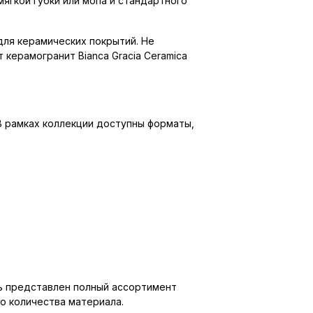
ягкой губки или мопа и стандартного
для керамических покрытий. Не
керамогранит Bianca Gracia Ceramica
В рамках коллекции доступны форматы,
сь представлен полный ассортимент
о количества материала.