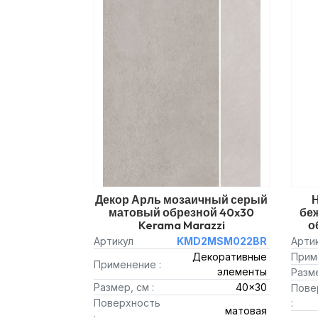
Декор Арль мозаичный серый
матовый обрезной 40x30
бе
Kerama Marazzi
о
Артикул
KMD2MSM022BR
Арти
Декоративные
Прим
Применение :
элементы
Разме
Размер, см :
40x30
Пове
Поверхность
:
матовая
: