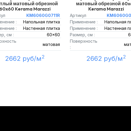
етлый матовый обрезной
матовый обрезной 60x
60x60 Kerama Marazzi
Kerama Marazzi
кул
KM6060G0711R
Артикул
KM6060G0
енение :
Напольная плитка
Применение :
Напольная п
енение :
Настенная плитка
Применение :
Настенная п
р, см :
60x60
Размер, см :
6
рхность
Поверхность
матовая
ма
:
2
2
2662 руб/м
2662 руб/м