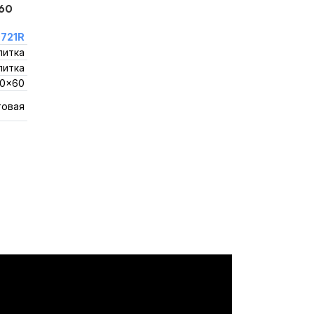
60
721R
литка
литка
0x60
товая