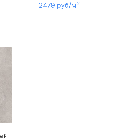
2
2479 руб/м
рый