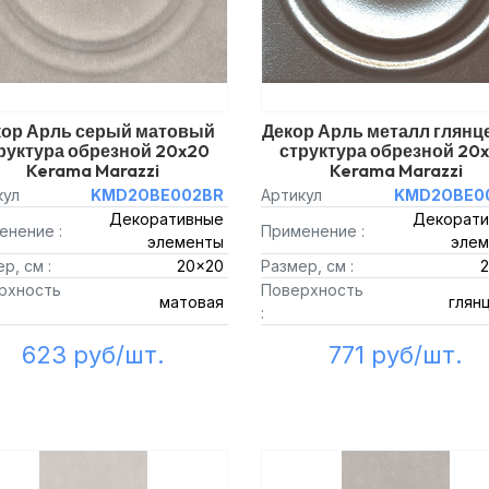
кор Арль серый матовый
Декор Арль металл глян
руктура обрезной 20x20
структура обрезной 20
Kerama Marazzi
Kerama Marazzi
кул
KMD2OBE002BR
Артикул
KMD2OBE0
Декоративные
Декорати
енение :
Применение :
элементы
элем
р, см :
20x20
Размер, см :
рхность
Поверхность
матовая
глян
:
623 руб/шт.
771 руб/шт.