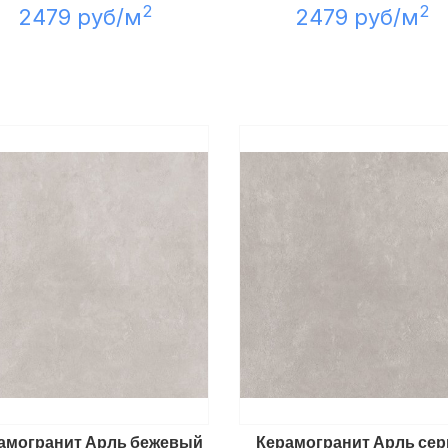
2
2
2479 руб/м
2479 руб/м
амогранит Арль бежевый
Керамогранит Арль се