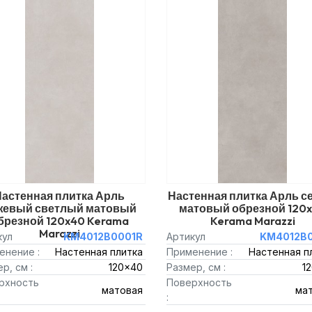
Настенная плитка Арль
Настенная плитка Арль 
жевый светлый матовый
матовый обрезной 120
брезной 120x40 Kerama
Kerama Marazzi
Marazzi
кул
KM4012B0001R
Артикул
KM4012B0
енение :
Настенная плитка
Применение :
Настенная п
р, см :
120x40
Размер, см :
1
рхность
Поверхность
матовая
ма
: