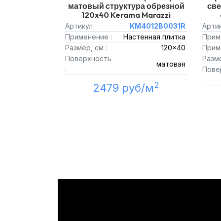
матовый структура обрезной
св
120x40 Kerama Marazzi
Артикул
KM4012B0031R
Арти
Применение :
Настенная плитка
Прим
Размер, см :
120x40
Прим
Поверхность
Разме
матовая
:
Пове
:
2
2479 руб/м