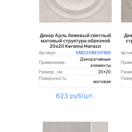
Декор Арль бежевый светлый
Де
матовый структура обрезной
ст
20x20 Kerama Marazzi
Артикул
KMD2OBE001BR
Арти
Декоративные
Применение :
Прим
элементы
Размер, см :
20x20
Разме
Поверхность
Пове
матовая
:
:
623 руб/шт.