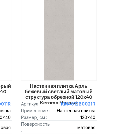
серый
Настенная плитка Арль
x40
бежевый светлый матовый
структура обрезной 120x40
Kerama Marazzi
011R
Артикул
KM4012B0021R
литка
Применение :
Настенная плитка
20x40
Размер, см :
120x40
Поверхность
товая
матовая
: