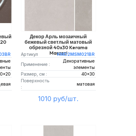
цевый
Декор Арль мозаичный
x20
бежевый светлый матовый
обрезной 40x30 Kerama
Marazzi
03BR
Артикул
KMD2MSM021BR
вные
Декоративные
Применение :
енты
элементы
20x20
Размер, см :
40x30
Поверхность
цевая
матовая
:
1010 руб/шт.