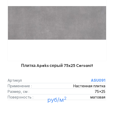
Плитка Apeks серый 75x25 Cersanit
Артикул
ASU091
Применение :
Настенная плитка
Размер, см :
75x25
Поверхность :
матовая
2
руб/м