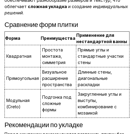
обеспечивают разнообразие размеров и текстур, что
облегчает
сложная укладка
и создание
индивидуальных
решений
.
Сравнение форм плитки
Применение для
Форма
Преимущества
нестандартной ванны
Простота
Прямые углы и
Квадратная
монтажа,
стандартные участки
симметрия
стены
Визуальное
Длинные стены,
Прямоугольная
расширение
диагональные
пространства
раскладки
Закругленные углы и
Подгонка под
Модульная
выступы,
сложные
(Creto)
комбинирование с
формы
мозаикой
Рекомендации по укладке