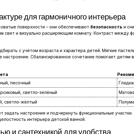
актуре для гармоничного интерьера
ховатые поверхности – они обеспечивают
безопасность
и сн
м свет и визуально расширяющим комнату. Контраст между ф
ирать с учётом возраста и характера детей. Мягкие пастель
е настроение. Сбалансированное сочетание помогает детям в
ета
Рекоме
ный, песочный
Гладка
рсиковый, светло-зелёный
Матова
й, светло-жёлтый
Полума
т задать настроение и подчеркнуть функциональные участки.
 целостность интерьера детской ванной.
лью и сантехникой для удобства