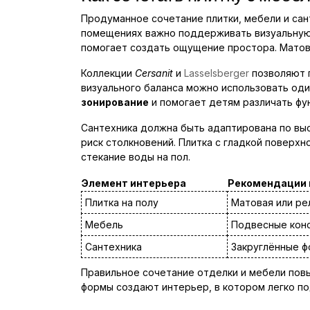
Продуманное сочетание плитки, мебели и сан
помещениях важно поддерживать визуальную 
помогает создать ощущение простора. Матовы
Коллекции
Cersanit
и
Lasselsberger
позволяют п
визуального баланса можно использовать оди
зонирование
и помогает детям различать фу
Сантехника должна быть адаптирована по вы
риск столкновений. Плитка с гладкой поверх
стекание воды на пол.
Элемент интерьера
Рекомендации 
Плитка на полу
Матовая или ре
Мебель
Подвесные конс
Сантехника
Закруглённые ф
Правильное сочетание отделки и мебели по
формы создают интерьер, в котором легко по