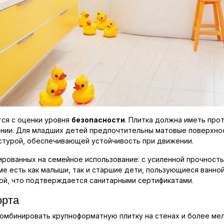
тся с оценки уровня
безопасности
. Плитка должна иметь про
нии. Для младших детей предпочтительны матовые поверхност
стурой, обеспечивающей устойчивость при движении.
ированных на семейное использование: с усиленной прочност
ме есть как малыши, так и старшие дети, пользующиеся ванн
дой, что подтверждается санитарными сертификатами.
орта
омбинировать крупноформатную плитку на стенах и более мел