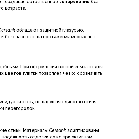
ия, создавая естественное
зонирование
без
о возраста.
Cersanit
обладают защитной глазурью,
и безопасность на протяжении многих лет,
добными. При оформлении ванной комнаты для
ых цветов
плитки позволяет чётко обозначить
дивидуальность, не нарушая единство стиля.
ки перегородок.
кие стыки. Материалы
Cersanit
адаптированы
т надёжность отделки даже при активном