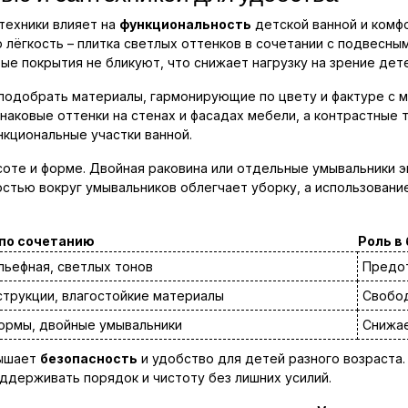
техники влияет на
функциональность
детской ванной и комфо
лёгкость – плитка светлых оттенков в сочетании с подвесны
е покрытия не бликуют, что снижает нагрузку на зрение дете
одобрать материалы, гармонирующие по цвету и фактуре с м
наковые оттенки на стенах и фасадах мебели, а контрастные 
нкциональные участки ванной.
соте и форме. Двойная раковина или отдельные умывальники 
ностью вокруг умывальников облегчает уборку, а использов
по сочетанию
Роль в
льефная, светлых тонов
Предо
трукции, влагостойкие материалы
Свобод
ормы, двойные умывальники
Снижае
вышает
безопасность
и удобство для детей разного возраста.
ддерживать порядок и чистоту без лишних усилий.