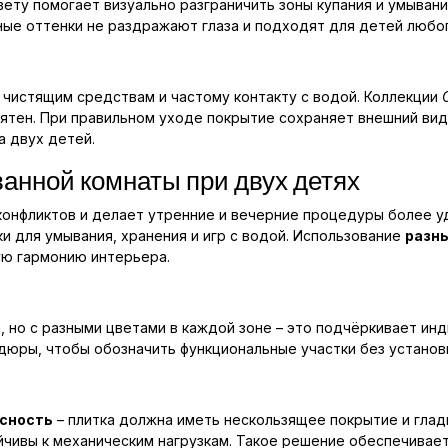
цвету помогает визуально разграничить зоны купания и умыван
ные оттенки не раздражают глаза и подходят для детей любог
 чистящим средствам и частому контакту с водой. Коллекции
тен. При правильном уходе покрытие сохраняет внешний вид 
а двух детей.
анной комнаты при двух детях
онфликтов и делает утренние и вечерние процедуры более у
и для умывания, хранения и игр с водой. Использование
разн
ую гармонию интерьера.
, но с разными цветами в каждой зоне – это подчёркивает ин
дюры, чтобы обозначить функциональные участки без установ
сность
– плитка должна иметь нескользящее покрытие и глад
йчивы к механическим нагрузкам. Такое решение обеспечивае