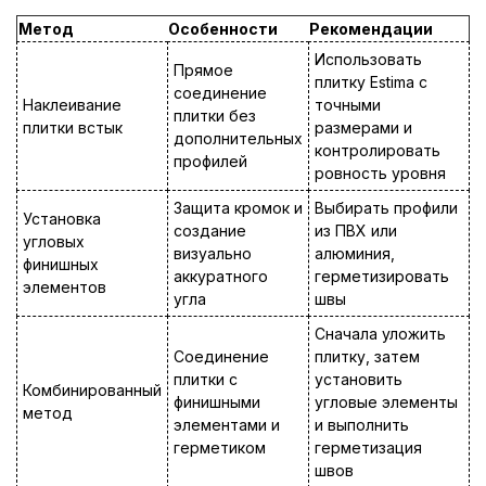
Метод
Особенности
Рекомендации
Использовать
Прямое
плитку Estima с
соединение
Наклеивание
точными
плитки без
плитки встык
размерами и
дополнительных
контролировать
профилей
ровность уровня
Защита кромок и
Выбирать профили
Установка
создание
из ПВХ или
угловых
визуально
алюминия,
финишных
аккуратного
герметизировать
элементов
угла
швы
Сначала уложить
Соединение
плитку, затем
плитки с
установить
Комбинированный
финишными
угловые элементы
метод
элементами и
и выполнить
герметиком
герметизация
швов