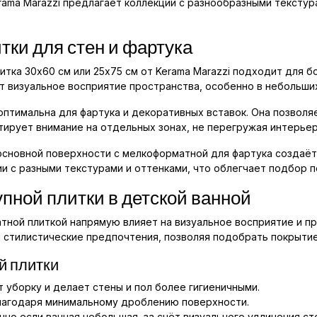
erama Marazzi предлагает коллекции с разнообразными тексту
ки для стен и фартука
итка 30x60 см или 25x75 см от Kerama Marazzi подходит для 
т визуальное восприятие пространства, особенно в небольши
 оптимальна для фартука и декоративных вставок. Она позвол
тирует внимание на отдельных зонах, не перегружая интерьер
основной поверхности с мелкоформатной для фартука создаё
ии с разными текстурами и оттенками, что облегчает подбор 
пной плитки в детской ванной
ой плиткой напрямую влияет на визуальное восприятие и пр
стилистические предпочтения, позволяя подобрать покрытие
й плитки
 уборку и делает стены и пол более гигиеничными.
агодаря минимальному дроблению поверхности.
но если ванная небольшая, за счёт визуального удлинения ст