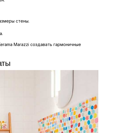
азмеры стены.
а.
erama Marazzi создавать гармоничные
аты