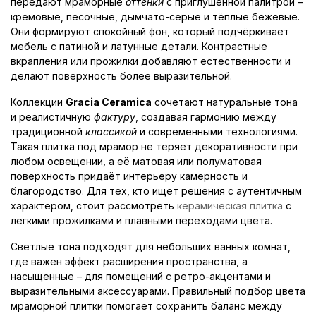
передают мраморные
оттенки
с приглушённой палитрой –
кремовые, песочные, дымчато-серые и тёплые бежевые.
Они формируют спокойный фон, который подчёркивает
мебель с патиной и латунные детали. Контрастные
вкрапления или прожилки добавляют естественности и
делают поверхность более выразительной.
Коллекции
Gracia Ceramica
сочетают натуральные тона
и реалистичную
фактуру
, создавая гармонию между
традиционной
классикой
и современными технологиями.
Такая плитка под мрамор не теряет декоративности при
любом освещении, а её матовая или полуматовая
поверхность придаёт интерьеру камерность и
благородство. Для тех, кто ищет решения с аутентичным
характером, стоит рассмотреть
керамическая плитка
с
легкими прожилками и плавными переходами цвета.
Светлые тона подходят для небольших ванных комнат,
где важен эффект расширения пространства, а
насыщенные – для помещений с ретро-акцентами и
выразительными аксессуарами. Правильный подбор цвета
мраморной плитки помогает сохранить баланс между