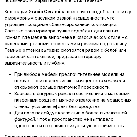
подлинности, характерное для стиля
винтаж
.
Коллекции
Gracia Ceramica
позволяют подобрать плитку
с мраморным рисунком разной насыщенности, что
упрощает создание сбалансированной композиции.
Светлые тона мрамора лучше подойдут для ванных
комнат, где мебель выполнена в классическом стиле – с
филёнками, резными элементами и ручками под старину.
Тёмные оттенки выгодно смотрятся рядом с белой или
кремовой сантехникой, придавая интерьеру
выразительность и глубину.
При выборе мебели предпочтительнее модели на
ножках – они подчеркивают изящество
классика
и
открывают больше плиточной поверхности.
Зеркала в фигурных рамах и светильники с матовыми
плафонами создают мягкое отражение на мраморных
стенах, усиливая эффект благородства.
Для пола подойдут коллекции с более выраженной
фактурой
, чтобы пространство не выглядело
однотонно и сохраняло визуальную устойчивость.
Сочетая плитку под мрамор с ретро-декором, важно