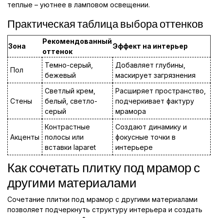
теплые – уютнее в ламповом освещении.
Практическая таблица выбора оттенков
Рекомендованный
Зона
Эффект на интерьер
оттенок
Темно-серый,
Добавляет глубины,
Пол
бежевый
маскирует загрязнения
Светлый крем,
Расширяет пространство,
Стены
белый, светло-
подчеркивает фактуру
серый
мрамора
Контрастные
Создают динамику и
Акценты
полосы или
фокусные точки в
вставки laparet
интерьере
Как сочетать плитку под мрамор с
другими материалами
Сочетание плитки под мрамор с другими материалами
позволяет подчеркнуть структуру интерьера и создать