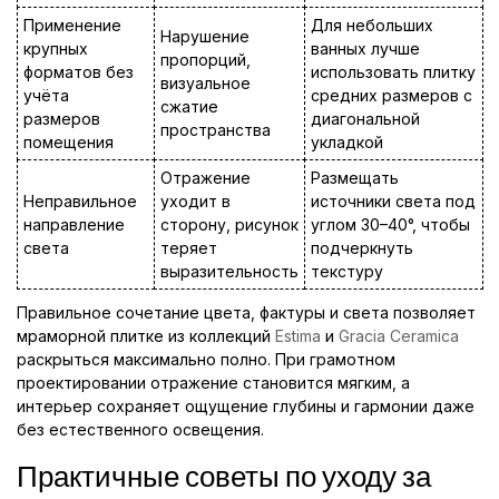
Применение
Для небольших
Нарушение
крупных
ванных лучше
пропорций,
форматов без
использовать плитку
визуальное
учёта
средних размеров с
сжатие
размеров
диагональной
пространства
помещения
укладкой
Отражение
Размещать
Неправильное
уходит в
источники света под
направление
сторону, рисунок
углом 30–40°, чтобы
света
теряет
подчеркнуть
выразительность
текстуру
Правильное сочетание цвета, фактуры и света позволяет
мраморной плитке из коллекций
Estima
и
Gracia Ceramica
раскрыться максимально полно. При грамотном
проектировании отражение становится мягким, а
интерьер сохраняет ощущение глубины и гармонии даже
без естественного освещения.
Практичные советы по уходу за