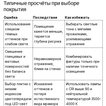
Типичные просчёты при выборе
покрытия
Ошибка
Последствие
Как избежать
Использование
Выбирать светлые
Помещение
слишком
тона с мягкими
кажется меньше,
тёмных
прожилками,
теряется
оттенков при
усиливающими
глубина рисунка
слабом свете
отражение
Смешение
глянцевых и
Комбинировать
Неравномерное
матовых
фактуры только при
отражение,
поверхностей
наличии точечного
блики на стенах
без баланса
освещения
света
Выбор плитки с
Искажение
Использовать лампы
низким
оттенков и
с CRI выше 90 и
индексом
потеря
нейтральной
цветопередачи
естественного
температурой 3500–
под LED-свет
вида мрамора
4000 К