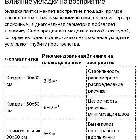
Влияние укладки на восприятие
Укладка плитки меняет восприятие площади: прямое
расположение с минимальными швами делает интерьер
спокойным, а диагональная геометрия добавляет
динамику. Creto предлагает модели с легкой текстурой,
которые выгодно подчеркивают направление укладки и
усиливают глубину пространства.
Рекомендованная
Влияние на
Форма плитки
площадь ванной
восприятие
Стабильность,
Квадрат 30x30
равномерное
3–6 м²
см
распределение
рисунка
Целостность
Квадрат 50x50
6–10 м²
рисунка,
см
минимизация швов
Вытягивает
Прямоугольник
пространство
5–8 м²
30x60 см
вдоль линии