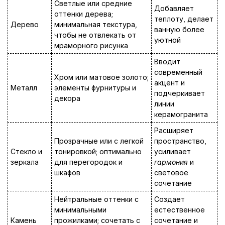
Светлые или средние
Добавляет
оттенки дерева;
теплоту, делает
Дерево
минимальная текстура,
ванную более
чтобы не отвлекать от
уютной
мраморного рисунка
Вводит
современный
Хром или матовое золото;
акцент и
Металл
элементы фурнитуры и
подчеркивает
декора
линии
керамогранита
Расширяет
Прозрачные или с легкой
пространство,
Стекло и
тонировкой; оптимально
усиливает
зеркала
для перегородок и
гармония
и
шкафов
световое
сочетание
Нейтральные оттенки с
Создает
минимальными
естественное
Камень
прожилками; сочетать с
сочетание и