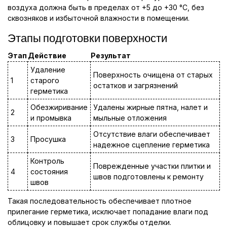
воздуха должна быть в пределах от +5 до +30 °C, без
сквозняков и избыточной влажности в помещении.
Этапы подготовки поверхности
Этап
Действие
Результат
Удаление
Поверхность очищена от старых
1
старого
остатков и загрязнений
герметика
Обезжиривание
Удалены жирные пятна, налет и
2
и промывка
мыльные отложения
Отсутствие влаги обеспечивает
3
Просушка
надежное сцепление герметика
Контроль
Поврежденные участки плитки и
4
состояния
швов подготовлены к ремонту
швов
Такая последовательность обеспечивает плотное
прилегание герметика, исключает попадание влаги под
облицовку и повышает срок службы отделки.