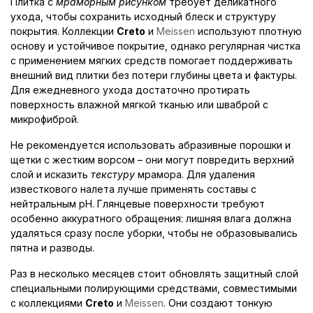
Плитка с
мраморным рисунком
требует деликатного
ухода, чтобы сохранить исходный блеск и структуру
покрытия. Коллекции
Creto
и
Meissen
используют плотную
основу и устойчивое покрытие, однако регулярная чистка
с применением мягких средств помогает поддерживать
внешний вид плитки без потери глубины цвета и фактуры.
Для ежедневного ухода достаточно протирать
поверхность влажной мягкой тканью или шваброй с
микрофиброй.
Не рекомендуется использовать абразивные порошки и
щетки с жестким ворсом – они могут повредить верхний
слой и исказить
текстуру
мрамора. Для удаления
известкового налета лучше применять составы с
нейтральным pH. Глянцевые поверхности требуют
особенно аккуратного обращения: лишняя влага должна
удаляться сразу после уборки, чтобы не образовывались
пятна и разводы.
Раз в несколько месяцев стоит обновлять защитный слой
специальными полирующими средствами, совместимыми
с коллекциями
Creto
и
Meissen
. Они создают тонкую