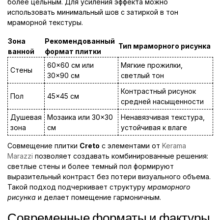
более цельным. Для усиления эффекта можно
использовать минимальный шов с затиркой в тон
мраморной текстуры.
Зона
Рекомендованный
Тип мраморного рисунка
ванной
формат плитки
60×60 см или
Мягкие прожилки,
Стены
30×90 см
светлый тон
Контрастный рисунок
Пол
45×45 см
средней насыщенности
Душевая
Мозаика или 30×30
Ненавязчивая текстура,
зона
см
устойчивая к влаге
Совмещение плитки
Creto
с элементами от
Kerama
Marazzi
позволяет создавать комбинированные решения:
светлые стены и более темный пол формируют
выразительный контраст без потери визуального объема.
Такой подход подчеркивает структуру
мраморного
рисунка
и делает помещение гармоничным.
Современные форматы и фактуры