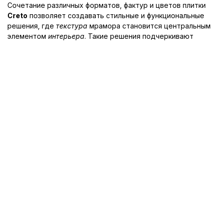
Сочетание различных форматов, фактур и цветов плитки
Creto
позволяет создавать стильные и функциональные
решения, где
текстура
мрамора становится центральным
элементом
интерьера
. Такие решения подчеркивают
современный стиль
и придают ванной уникальный
характер, отражающий индивидуальность владельца.