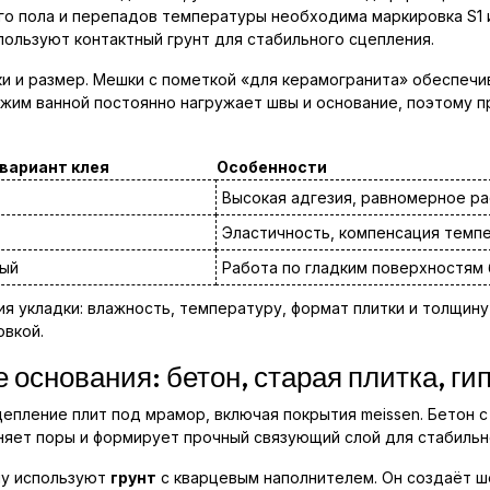
го пола и перепадов температуры необходима маркировка S1 и
ользуют контактный грунт для стабильного сцепления.
тки и размер. Мешки с пометкой «для керамогранита» обеспе
ежим ванной постоянно нагружает швы и основание, поэтому 
вариант клея
Особенности
Высокая адгезия, равномерное р
Эластичность, компенсация темп
ный
Работа по гладким поверхностям 
я укладки: влажность, температуру, формат плитки и толщин
овкой.
 основания: бетон, старая плитка, ги
цепление плит под мрамор, включая покрытия meissen. Бетон 
лняет поры и формирует прочный связующий слой для стабиль
му используют
грунт
с кварцевым наполнителем. Он создаёт ш