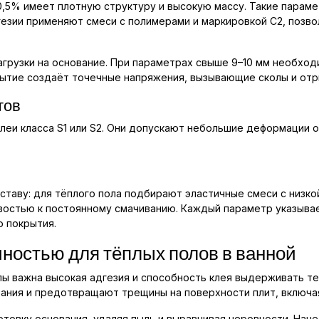
0,5% имеет плотную структуру и высокую массу. Такие парам
гезии применяют смеси с полимерами и маркировкой C2, поз
агрузки на основание. При параметрах свыше 9–10 мм необход
ытие создаёт точечные напряжения, вызывающие сколы и отры
тов
еи класса S1 или S2. Они допускают небольшие деформации ос
таву: для тёплого пола подбирают эластичные смеси с низкой
востью к постоянному смачиванию. Каждый параметр указыва
о покрытия.
ностью для тёплых полов в ванной
лы важна высокая адгезия и способность клея выдерживать т
ния и предотвращают трещины на поверхности плит, включая
овку основания, удаляя пыль и выравнивая неровности. Нане