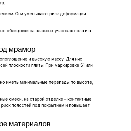
тв.
щением. Они уменьшают риск деформации
ыв облицовки на влажных участках пола и в
од мрамор
допоглощение и высокую массу. Для них
ей плоскости плиты. При маркировке S1 или
но иметь минимальные перепады по высоте,
ные смеси, на старой отделке – контактные
 риск полостей под покрытием и повышает
оре материалов