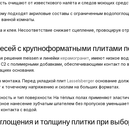
ость очищают от известкового налёта и следов моющих средс
этому подходят акриловые составы с ограниченным водопогло
 ванной комнаты.
а и клея. Несоответствие снижает сцепление, провоцируя отр
есей с крупноформатными плитами п
я решения meissen и линейки
керамогранит
, имеют низкое во
 C2 с полимерными добавками, обеспечивающими контакт по вс
ациях основания.
 монтажа. Перед укладкой плит
Lasselsberger
основание долж
 к точечному напряжению и сколам на больших форматах.
ность и тип поверхности. На тёплых полах применяют эластич
рное нанесение зубчатым шпателем без пропусков уменьшает
контакта с водой.
оглощения и толщину плитки при выб