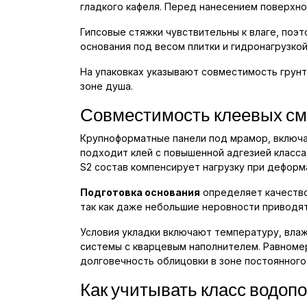
гладкого кафеля. Перед нанесением поверхн
Гипсовые стяжки чувствительны к влаге, по
основания под весом плитки и гидронагрузкой
На упаковках указывают совместимость грунт
зоне душа.
Совместимость клеевых см
Крупноформатные панели под мрамор, включа
подходит клей с повышенной адгезией класса
S2 состав компенсирует нагрузку при деформ
Подготовка основания
определяет качество
так как даже небольшие неровности приводят
Условия укладки включают температуру, влаж
системы с кварцевым наполнителем. Равноме
долговечность облицовки в зоне постоянного 
Как учитывать класс водоп