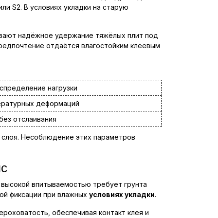
ли S2. В условиях укладки на старую
чивают надёжное удержание тяжёлых плит под
предпочтение отдаётся влагостойким клеевым
аспределение нагрузки
ературных деформаций
без отслаивания
у слоя. Несоблюдение этих параметров
пс
с высокой впитываемостью требует грунта
ной фиксации при влажных
условиях укладки
.
ероховатость, обеспечивая контакт клея и