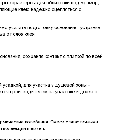
етры характерны для облицовки под мрамор,
воляющие клею надёжно сцепляться с
имо усилить подготовку основания, устранив
в от слоя клея.
нования, сохраняя контакт с плиткой по всей
 усадкой, для участка у душевой зоны –
ется производителем на упаковке и должен
ермические колебания. Смеси с эластичными
 коллекции meissen.
сение контактного грунта повышает