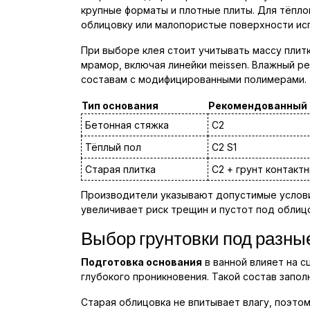
крупные форматы и плотные плиты. Для тёпло
облицовку или малопористые поверхности исп
При выборе клея стоит учитывать массу пли
мрамор, включая линейки meissen. Влажный р
составам с модифицированными полимерами.
Тип основания
Рекомендованный 
Бетонная стяжка
C2
Тёплый пол
C2 S1
Старая плитка
C2 + грунт контакт
Производители указывают допустимые услови
увеличивает риск трещин и пустот под облиц
Выбор грунтовки под разные
Подготовка основания
в ванной влияет на с
глубокого проникновения. Такой состав запо
Старая облицовка не впитывает влагу, поэто