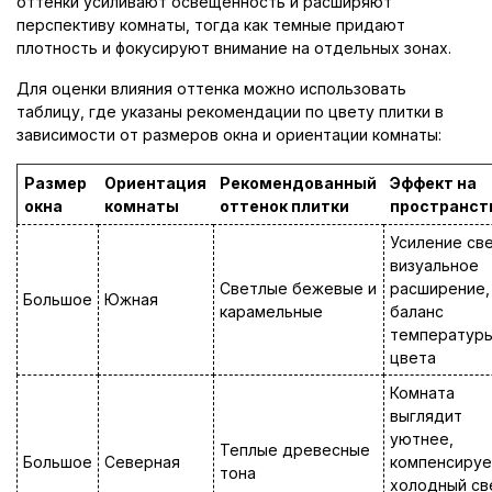
оттенки усиливают освещенность и расширяют
перспективу комнаты, тогда как темные придают
плотность и фокусируют внимание на отдельных зонах.
Для оценки влияния оттенка можно использовать
таблицу, где указаны рекомендации по цвету плитки в
зависимости от размеров окна и ориентации комнаты:
Размер
Ориентация
Рекомендованный
Эффект на
окна
комнаты
оттенок плитки
пространст
Усиление све
визуальное
Светлые бежевые и
расширение,
Большое
Южная
карамельные
баланс
температур
цвета
Комната
выглядит
уютнее,
Теплые древесные
Большое
Северная
компенсируе
тона
холодный св