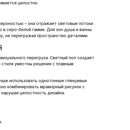
имается целостно.
оверхностью – она отражает световые потоки
 в серо-белой гамме. Для зон душа и ванны
у, не перегружая пространство деталями.
й
визуального перегруза. Светлый пол создаёт
о стиля уместны решения с плавным
учше использовать однотонные глянцевые
ожно комбинировать мраморный рисунок с
 нарушая целостность дизайна.
х.