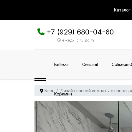
Каталог
+7 (929) 680-04-60
ежедн. с 10 до 19
Belleza
Cersanit
ColiseumG
Блог
Дизайн ванной комнаты с наполь
Керамин