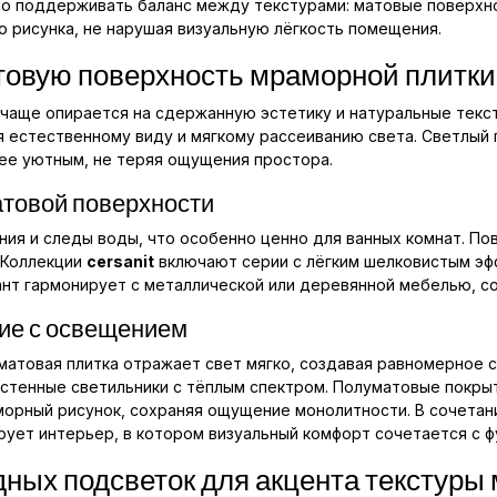
но поддерживать баланс между текстурами: матовые поверхн
 рисунка, не нарушая визуальную лёгкость помещения.
товую поверхность мраморной плитки
чаще опирается на сдержанную эстетику и натуральные текст
 естественному виду и мягкому рассеиванию света. Светлый 
ее уютным, не теряя ощущения простора.
товой поверхности
ния и следы воды, что особенно ценно для ванных комнат. По
 Коллекции
cersanit
включают серии с лёгким шелковистым эфф
ант гармонирует с металлической или деревянной мебелью, с
ние с освещением
матовая плитка отражает свет мягко, создавая равномерное с
стенные светильники с тёплым спектром. Полуматовые покры
морный рисунок, сохраняя ощущение монолитности. В сочетан
ует интерьер, в котором визуальный комфорт сочетается с 
ных подсветок для акцента текстуры