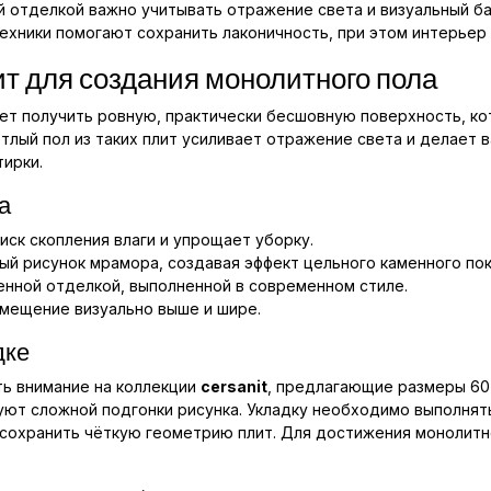
й отделкой важно учитывать отражение света и визуальный б
ехники помогают сохранить лаконичность, при этом интерьер
т для создания монолитного пола
ет получить ровную, практически бесшовную поверхность, ко
лый пол из таких плит усиливает отражение света и делает 
тирки.
а
ск скопления влаги и упрощает уборку.
й рисунок мрамора, создавая эффект цельного каменного пок
енной отделкой, выполненной в современном стиле.
омещение визуально выше и шире.
дке
ть внимание на коллекции
cersanit
, предлагающие размеры 60
уют сложной подгонки рисунка. Укладку необходимо выполнят
сохранить чёткую геометрию плит. Для достижения монолитно