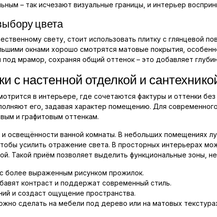
ным – так исчезают визуальные границы, и интерьер восприн
выбору цвета
тественному свету, стоит использовать плитку с глянцевой п
льшими окнами хорошо смотрятся матовые покрытия, особенно
под мрамор, сохраняя общий оттенок – это добавляет глубин
и с настенной отделкой и сантехнико
отрится в интерьере, где сочетаются фактуры и оттенки без 
полняют его, задавая характер помещению. Для современног
евым и графитовым оттенкам.
а и освещённости ванной комнаты. В небольших помещениях л
чтобы усилить отражение света. В просторных интерьерах м
ой. Такой приём позволяет выделить функциональные зоны, не
о с более выраженным рисунком прожилок.
бавят контраст и поддержат современный стиль.
ний и создаст ощущение пространства.
можно сделать на мебели под дерево или на матовых текстура