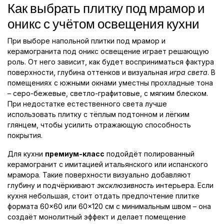
Как выбрать плитку под мрамор и
оникс с учётом освещения кухни
При выборе напольной плитки под мрамор и
керамогранита под оникс освещение играет решающую
роль. От него зависит, как будет восприниматься фактура
поверхности, глубина оттенков и визуальная
игра света
. В
помещениях с южными окнами уместны прохладные тона
– серо-бежевые, светло-графитовые, с мягким блеском.
При недостатке естественного света лучше
использовать плитку с тёплым подтонном и лёгким
глянцем, чтобы усилить отражающую способность
покрытия.
Для кухни
премиум-класс
подойдёт полированный
керамогранит с имитацией итальянского или испанского
мрамора. Такие поверхности визуально добавляют
глубину и подчёркивают
эксклюзивность
интерьера. Если
кухня небольшая, стоит отдать предпочтение плитке
формата 60×60 или 60×120 см с минимальным швом – она
создаёт монолитный эффект и делает помещение