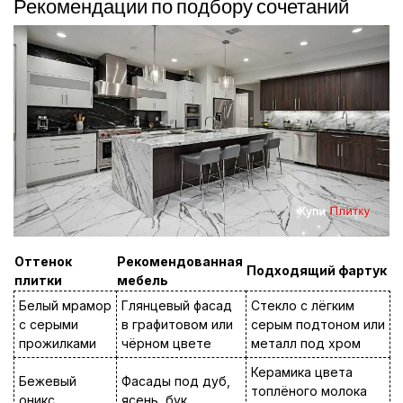
Рекомендации по подбору сочетаний
Оттенок
Рекомендованная
Подходящий фартук
плитки
мебель
Белый мрамор
Глянцевый фасад
Стекло с лёгким
с серыми
в графитовом или
серым подтоном или
прожилками
чёрном цвете
металл под хром
Керамика цвета
Бежевый
Фасады под дуб,
топлёного молока
оникс
ясень, бук