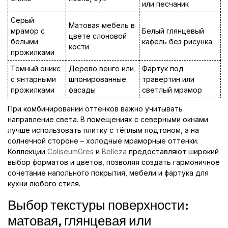
или песчаник
Серый
Матовая мебель в
мрамор с
Белый глянцевый
цвете слоновой
белыми
кафель без рисунка
кости
прожилками
Тёмный оникс
Дерево венге или
Фартук под
с янтарными
шпонированные
травертин или
прожилками
фасады
светлый мрамор
При комбинировании оттенков важно учитывать
направление света. В помещениях с северными окнами
лучше использовать плитку с тёплым подтоном, а на
солнечной стороне – холодные мраморные оттенки.
Коллекции
ColiseumGres
и
Belleza
предоставляют широкий
выбор форматов и цветов, позволяя создать гармоничное
сочетание напольного покрытия, мебели и фартука для
кухни любого стиля.
Выбор текстуры поверхности:
матовая, глянцевая или