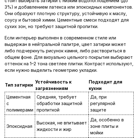
стоит выбирать затирки с низким водопоглощением (до
3%) и добавлением латекса или эпоксидных компонентов.
Они образуют плотную структуру, устойчивую к маслу,
соусу и бытовой химии. Цементные смеси подходят для
сухих зон, но требуют защитной пропитки.
Если интерьер выполнен в современном стиле или
выдержан в нейтральной палитре, цвет затирки может
либо подчеркнуть рисунок камня, либо раствориться в
общем фоне. Для визуально цельного покрытия выбирают
оттенок на 1–2 тона светлее плитки. Контраст используют,
если нужно выделить геометрию укладки.
Устойчивость к
Подходит для
Тип затирки
загрязнениям
кухни
Цементная
Средняя, требует
Да, при
с
обработки защитной
регулярной
полимерами
пропиткой
защите
Да, особенно в
Высокая, не впитывает
Эпоксидная
зоне плиты и
жидкости и жир
мойки