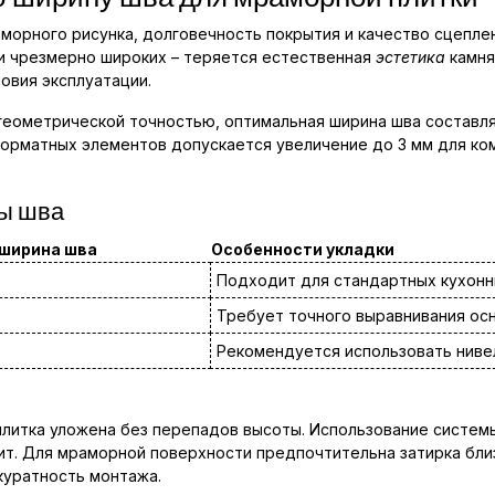
морного рисунка, долговечность покрытия и качество сцепле
ри чрезмерно широких – теряется естественная
эстетика
камня
ловия эксплуатации.
геометрической точностью, оптимальная ширина шва составляе
форматных элементов допускается увеличение до 3 мм для к
ы шва
ширина шва
Особенности укладки
Подходит для стандартных кухонн
Требует точного выравнивания ос
Рекомендуется использовать нив
плитка уложена без перепадов высоты. Использование систем
т. Для мраморной поверхности предпочтительна затирка близк
куратность монтажа.