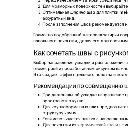
Перед нанесением затирки убедитесь, чт
Для мраморных поверхностей выбирайте 
Оптимальная
ширина шва
для плитки
mei
аккуратный вид.
После заполнения швов рекомендуется н
Грамотно подобранный материал затирки сох
напольного покрытия, делая его долговечным 
Как сочетать швы с рисунко
Выбор направления укладки и расположения 
геометрией и проработанным рисунком важно,
Это создаёт эффект цельного полотна и под
Рекомендации по совмещению ш
При диагональной укладке направление 
пространство кухни.
Для крупноформатных плит предпочтите
структуру камня.
Если используется плитка с направленны
Для покрытия из
керамический гранит
с и