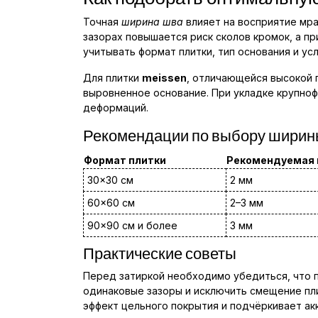
Точная
ширина шва
влияет на восприятие мра
зазорах повышается риск сколов кромок, а п
учитывать формат плитки, тип основания и ус
Для плитки
meissen
, отличающейся высокой 
выровненное основание. При укладке крупно
деформаций.
Рекомендации по выбору ширин
Формат плитки
Рекомендуемая 
30×30 см
2 мм
60×60 см
2–3 мм
90×90 см и более
3 мм
Практические советы
Перед затиркой необходимо убедиться, что 
одинаковые зазоры и исключить смещение пли
эффект цельного покрытия и подчёркивает ак