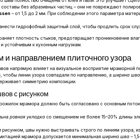
о швы полностью очищены от клея и пыли. Это улучшает сцеп
составы без абразивных частиц – они не повреждают полиров
ssen
– от 1,5 до 2 мм. При соблюдении этого параметра мате
анести гидрофобный защитный слой, чтобы продлить срок слу
раняет плотность стыков, предотвращает проникновение влаг
и устойчивым к кухонным нагрузкам.
м и направлением плиточного узора
швов напрямую влияет на визуальное восприятие мраморной п
 чтобы линии узора совпадали по направлению, а
ширина шва
держивает симметрию композиции.
вов с рисунком
прожилок мрамора должно быть согласовано с основным поток
льна
ровная укладка
со смещением не более 15–20% длины эл
м рисунком, швы нужно выстраивать строго по линиям узора, и
митацией мрамора допускается минимальная
ширина шва
– 1,