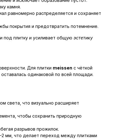
ление и исключает образование пустот.
ку камня.
риал равномерно распределяется и сохраняет
жбы покрытия и предотвратить потемнение.
и под плитку и усиливает общую
эстетику
оверхности. Для плитки
meissen
с чёткой
оставалась одинаковой по всей площади.
ом света, что визуально расширяет
емента, чтобы сохранить природную
збегая разрывов прожилок.
5–2 мм, что делает переход между плитками