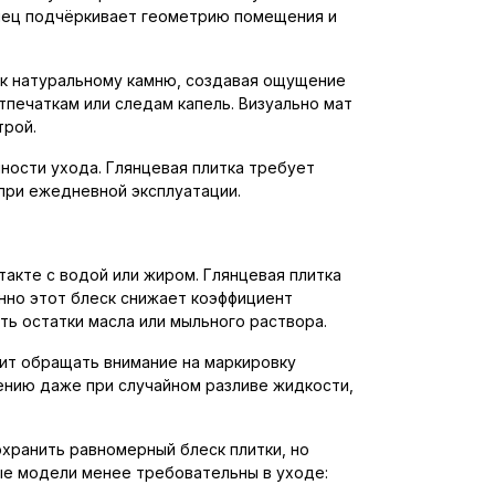
лянец подчёркивает геометрию помещения и
 к натуральному камню, создавая ощущение
тпечаткам или следам капель. Визуально мат
трой.
ности ухода. Глянцевая плитка требует
 при ежедневной эксплуатации.
такте с водой или жиром. Глянцевая плитка
енно этот блеск снижает коэффициент
ть остатки масла или мыльного раствора.
оит обращать внимание на маркировку
жению даже при случайном разливе жидкости,
охранить равномерный блеск плитки, но
ые модели менее требовательны в уходе: