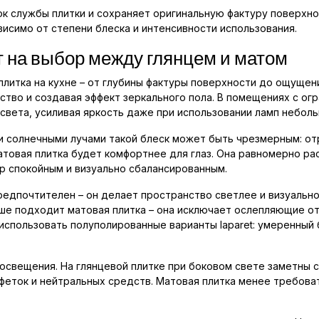
к службы плитки и сохраняет оригинальную фактуру поверхн
висимо от степени блеска и интенсивности использования.
т на выбор между глянцем и матом
итка на кухне – от глубины фактуры поверхности до ощущения
ство и создавая эффект зеркального пола. В помещениях с о
света, усиливая яркость даже при использовании ламп небол
и солнечными лучами такой блеск может быть чрезмерным: от
атовая плитка будет комфортнее для глаз. Она равномерно р
р спокойным и визуально сбалансированным.
редпочтителен – он делает пространство светлее и визуально
е подходит матовая плитка – она исключает ослепляющие от
пользовать полуполированные варианты laparet: умеренный б
 освещения. На глянцевой плитке при боковом свете заметны с
феток и нейтральных средств. Матовая плитка менее требоват