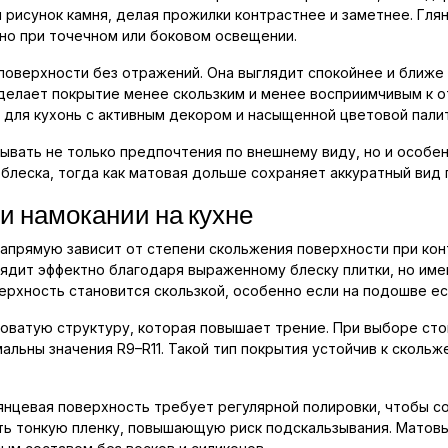
й рисунок камня, делая прожилки контрастнее и заметнее. Г
но при точечном или боковом освещении.
поверхности без отражений. Она выглядит спокойнее и ближе
 делает покрытие менее скользким и менее восприимчивым к о
 для кухонь с активным декором и насыщенной цветовой пали
ывать не только предпочтения по внешнему виду, но и особен
 блеска, тогда как матовая дольше сохраняет аккуратный вид
и намокании на кухне
напрямую зависит от степени скольжения поверхности при кон
глядит эффектно благодаря выраженному блеску плитки, но им
ерхность становится скользкой, особенно если на подошве ес
оватую структуру, которая повышает трение. При выборе ст
альны значения R9–R11. Такой тип покрытия устойчив к сколь
лянцевая поверхность требует регулярной полировки, чтобы с
ть тонкую пленку, повышающую риск подскальзывания. Матов