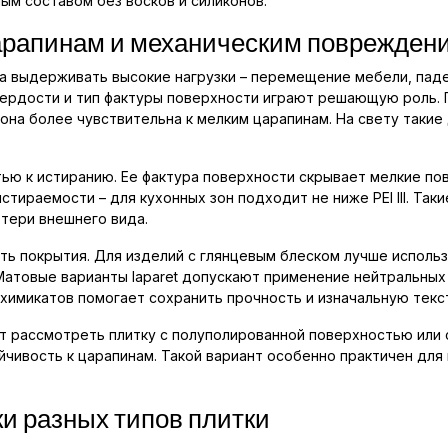
м составом без восков и силиконов.
царапинам и механическим поврежден
а выдерживать высокие нагрузки – перемещение мебели, паде
ердости и тип фактуры поверхности играют решающую роль. Гл
и она более чувствительна к мелким царапинам. На свету таки
ью к истиранию. Ее фактура поверхности скрывает мелкие по
стираемости – для кухонных зон подходит не ниже PEI III. Т
тери внешнего вида.
сть покрытия. Для изделий с глянцевым блеском лучше исполь
 Матовые варианты laparet допускают применение нейтральны
 химикатов помогает сохранить прочность и изначальную текс
ит рассмотреть плитку с полуполированной поверхностью или
чивость к царапинам. Такой вариант особенно практичен для 
ки разных типов плитки