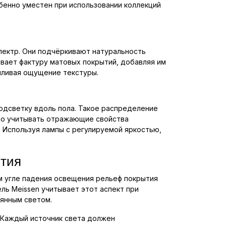
обенно уместен при использовании коллекций
ектр. Они подчёркивают натуральность
вает фактуру матовых покрытий, добавляя им
иливая ощущение текстуры.
подсветку вдоль пола. Такое распределение
но учитывать отражающие свойства
. Используя лампы с регулируемой яркостью,
ытия
м угле падения освещения рельеф покрытия
ль Meissen учитывает этот аспект при
еянным светом.
. Каждый источник света должен