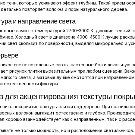
кие тени, которые усиливают эффект глубины. Такой приём ос
и детально повторяет волокна и поры натурального дерева.
ура и направление света
одные лампы с температурой 2700–3000 К, дающие тёплый сп
ёмнее. Холодный свет в диапазоне 4000–4500 К лучше раскры
ии свет скользит по поверхности, выделяя микрорельеф и ус
ерьере
чников света: потолочные споты, настенные бра и локальную 
ает рисунок плитки выразительным при любом сценарии. Важ
мягкого света, а матовые лучше смотрятся при направленном
и естественности фактуры.
в для акцентирования текстуры покр
енить восприятие фактуры плитки под дерево. При правильно
весных волокон выглядит естественно и глубоко. Производите
ал хорошо взаимодействует как с направленным, так и с расс
тывать не только мощность, но и расположение светильников