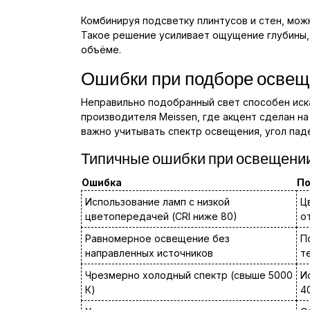
Комбинируя подсветку плинтусов и стен, мож
Такое решение усиливает ощущение глубины,
объёме.
Ошибки при подборе освеще
Неправильно подобранный свет способен иска
производителя Meissen, где акцент сделан н
важно учитывать спектр освещения, угол пад
Типичные ошибки при освещении
Ошибка
По
Использование ламп с низкой
Ц
цветопередачей (CRI ниже 80)
о
Равномерное освещение без
П
направленных источников
т
Чрезмерно холодный спектр (свыше 5000
И
К)
4