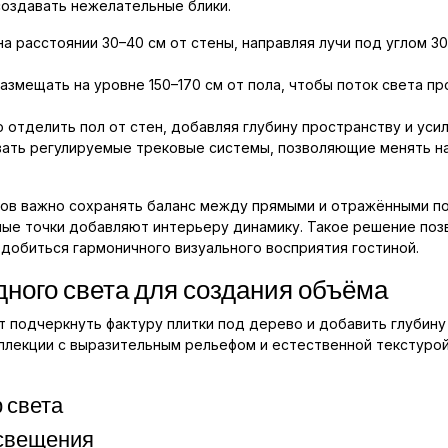
 создавать нежелательные блики.
 расстоянии 30–40 см от стены, направляя лучи под углом 30
змещать на уровне 150–170 см от пола, чтобы поток света п
 отделить пол от стен, добавляя глубину пространству и уси
вать регулируемые трековые системы, позволяющие менять на
ков важно сохранять баланс между прямыми и отражёнными по
тные точки добавляют интерьеру динамику. Такое решение по
 добиться гармоничного визуального восприятия гостиной.
дного света для создания объёма
 подчеркнуть фактуру плитки под дерево и добавить глубину
ллекции с выразительным рельефом и естественной текстуро
 света
освещения