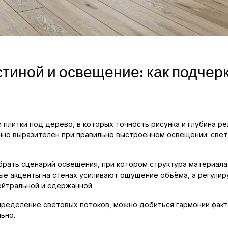
стиной и освещение: как подчерк
 плитки под дерево, в которых точность рисунка и глубина р
нно выразителен при правильно выстроенном освещении: свет
брать сценарий освещения, при котором структура материала 
ые акценты на стенах усиливают ощущение объёма, а регули
ейтральной и сдержанной.
пределение световых потоков, можно добиться гармонии фак
ьно.