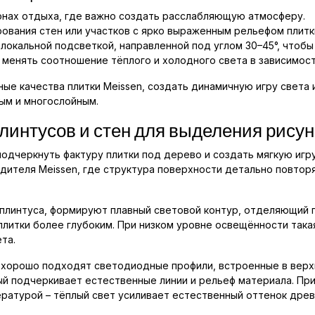
зонах отдыха, где важно создать расслабляющую атмосферу.
ования стен или участков с ярко выраженным рельефом плитк
локальной подсветкой, направленной под углом 30–45°, чтобы
менять соотношение тёплого и холодного света в зависимост
ые качества плитки Meissen, создать динамичную игру света 
ым и многослойным.
линтусов и стен для выделения рисун
одчеркнуть фактуру плитки под дерево и создать мягкую игру
дителя Meissen, где структура поверхности детально повтор
плинтуса, формируют плавный световой контур, отделяющий п
плитки более глубоким. При низком уровне освещённости така
та.
, хорошо подходят светодиодные профили, встроенные в верх
ый подчеркивает естественные линии и рельеф материала. Пр
ратурой – тёплый свет усиливает естественный оттенок древ