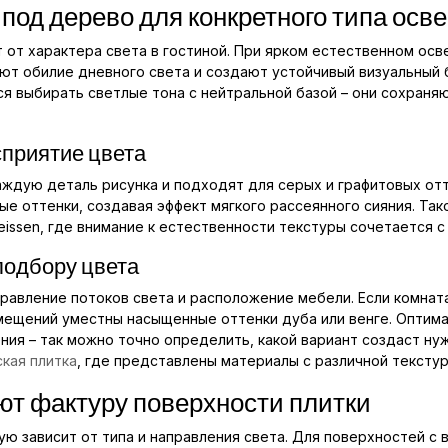
 под дерево для конкретного типа ос
 от характера света в гостиной. При ярком естественном осв
ют обилие дневного света и создают устойчивый визуальный 
 выбирать светлые тона с нейтральной базой – они сохраняю
сприятие цвета
ждую деталь рисунка и подходят для серых и графитовых отт
е оттенки, создавая эффект мягкого рассеянного сияния. Так
ssen, где внимание к естественности текстуры сочетается с
подбору цвета
авление потоков света и расположение мебели. Если комната
мещений уместны насыщенные оттенки дуба или венге. Оптим
ния – так можно точно определить, какой вариант создаст ну
кая плитка
, где представлены материалы с различной текстур
ют фактуру поверхности плитки
ую зависит от типа и направления света. Для поверхностей 