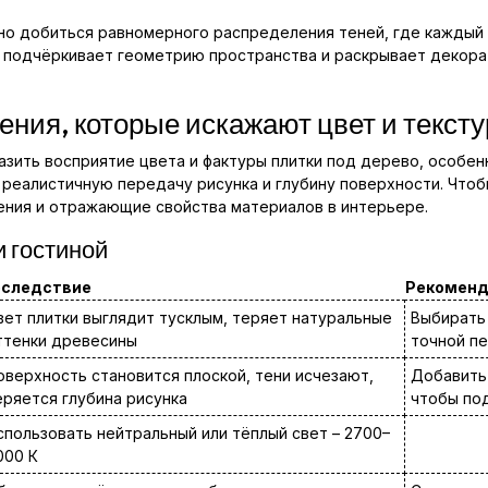
но добиться равномерного распределения теней, где каждый
 подчёркивает геометрию пространства и раскрывает декорат
ния, которые искажают цвет и тексту
зить восприятие цвета и фактуры плитки под дерево, особен
а реалистичную передачу рисунка и глубину поверхности. Что
ения и отражающие свойства материалов в интерьере.
 гостиной
следствие
Рекоменд
вет плитки выглядит тусклым, теряет натуральные
Выбирать 
ттенки древесины
точной п
оверхность становится плоской, тени исчезают,
Добавить 
еряется глубина рисунка
чтобы по
спользовать нейтральный или тёплый свет – 2700–
000 К