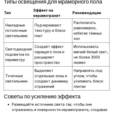
Типы освещения для мраморного пола
Эффект на
Тип
Рекомендации
керамогранит
Располагать
Накладные
Подчеркивают
равномерно,
потолочные
текстуру и блеск
избегая тёмных
светильники
плит
зон
Создаёт эффект
Использовать
Светодиодная
парящего пола и
мягкий белый свет,
подсветка по
расширяет
не более 3000
периметру
пространство
люмен
Выделяют
Направлять под
Точечные
отдельные зоны и
углом, чтобы
светильники
создают динамику
усиливать блеск
отражений
плитки
Советы по усилению эффекта
Размещайте источники света так, чтобы они
отражались в поверхности керамогранита, создавая