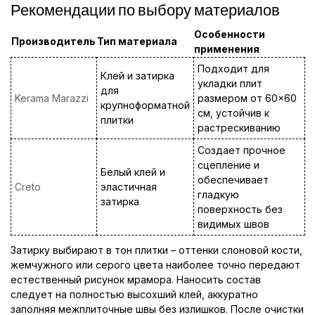
Рекомендации по выбору материалов
Особенности
Производитель
Тип материала
применения
Подходит для
Клей и затирка
укладки плит
для
Kerama Marazzi
размером от 60×60
крупноформатной
см, устойчив к
плитки
растрескиванию
Создает прочное
сцепление и
Белый клей и
обеспечивает
Creto
эластичная
гладкую
затирка
поверхность без
видимых швов
Затирку выбирают в тон плитки – оттенки слоновой кости,
жемчужного или серого цвета наиболее точно передают
естественный рисунок мрамора. Наносить состав
следует на полностью высохший клей, аккуратно
заполняя межплиточные швы без излишков. После очистки