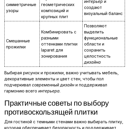
интерьер
и
симметричные
геометрических
создают
узоры
композиций и
визуальный баланс
крупных плит
Позволяют
Комбинировать с
выделить
разными
функциональные
Смешанные
оттенками плитки
области и
прожилки
laparet для
сохранить
зонирования
целостность
дизайна
Выбирая рисунок и прожилки, важно учитывать мебель,
декоративные элементы и цвет стен, чтобы пол
подчеркивал
современный дизайн
и поддерживал
гармонию всего
интерьера
.
Практичные советы по выбору
противоскользящей плитки
Для гостиной с темными стенами важно выбирать плитку,
которая обеспечивает безопасность и поддерживает