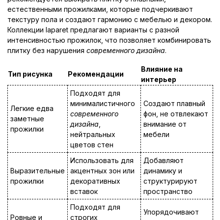
естественными прожилками, которые подчеркивают
текстуру пола и создают гармонию с мебелью и декором.
Коллекции laparet предлагают варианты с разной
интенсивностью прожилок, что позволяет комбинировать
плитку без нарушения
современного дизайна
.
Влияние на
Тип рисунка
Рекомендации
интерьер
Подходят для
минималистичного
Создают плавный
Легкие едва
современного
фон, не отвлекают
заметные
дизайна
,
внимание от
прожилки
нейтральных
мебели
цветов стен
Использовать для
Добавляют
Выразительные
акцентных зон или
динамику и
прожилки
декоративных
структурируют
вставок
пространство
Подходят для
Упорядочивают
Ровные и
строгих