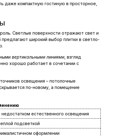
ть даже компактную гостиную в просторное,
ты
 роль. Светлые поверхности отражают свет и
i
предлагают широкий выбор плитки в светло-
о.
нными
вертикальными линиями
, взгляд
енно хорошо работает в сочетании с
сточников освещения – потолочные
аскрывается по-новому, а помещение
менению
с недостатком естественного освещения
теплой подсветкой
нималистичном оформлении