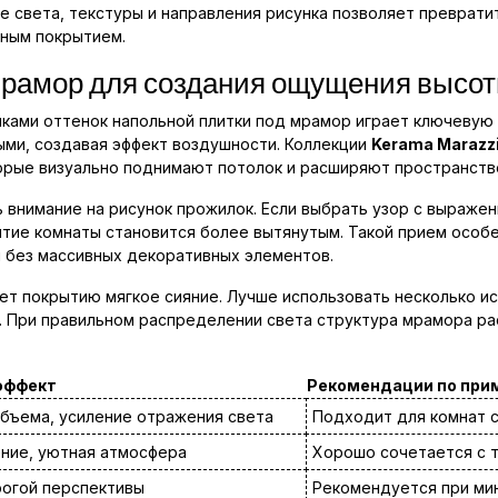
 света, текстуры и направления рисунка позволяет преврати
ным покрытием.
 мрамор для создания ощущения высо
лками оттенок напольной плитки под мрамор играет ключевую
ми, создавая эффект воздушности. Коллекции
Kerama Marazz
орые визуально поднимают потолок и расширяют пространств
 внимание на рисунок прожилок. Если выбрать узор с выраже
ятие комнаты становится более вытянутым. Такой прием особ
 без массивных декоративных элементов.
ает покрытию мягкое сияние. Лучше использовать несколько и
а. При правильном распределении света структура мрамора р
эффект
Рекомендации по при
бъема, усиление отражения света
Подходит для комнат 
ние, уютная атмосфера
Хорошо сочетается с 
рогой перспективы
Рекомендуется при ми