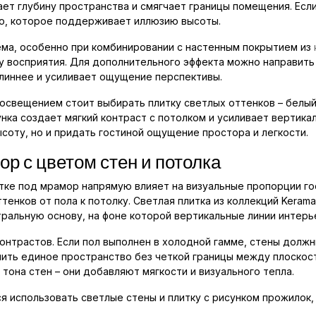
ает глубину пространства и смягчает границы помещения. Есл
о, которое поддерживает иллюзию высоты.
ема, особенно при комбинировании с настенным покрытием из
у восприятия. Для дополнительного эффекта можно направить
длиннее и усиливает ощущение перспективы.
освещением стоит выбирать плитку светлых оттенков – белый
нка создает мягкий контраст с потолком и усиливает вертика
соту, но и придать гостиной ощущение простора и легкости.
р с цветом стен и потолка
итке под мрамор напрямую влияет на визуальные пропорции г
енков от пола к потолку. Светлая плитка из коллекций Kerama
ральную основу, на фоне которой вертикальные линии интерь
онтрастов. Если пол выполнен в холодной гамме, стены должн
ить единое пространство без четкой границы между плоскост
тона стен – они добавляют мягкости и визуального тепла.
использовать светлые стены и плитку с рисунком прожилок, 