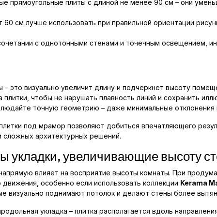
ые прямоугольные плиты с длиной не менее 90 см – они умен
 60 см лучше использовать при правильной ориентации рисун
сочетании с однотонными стенами и точечным освещением, ин
ы – это визуально увеличит длину и подчеркнет высоту помещ
а плитки, чтобы не нарушать плавность линий и сохранить ил
блюдайте точную геометрию – даже минимальные отклонения 
плитки под мрамор позволяют добиться впечатляющего резуль
и сложных архитектурных решений.
ы укладки, увеличивающие высоту ст
 напрямую влияет на восприятие высоты комнаты. При продум
 движения, особенно если использовать коллекции
Kerama Ma
рые визуально поднимают потолок и делают стены более вытя
одольная укладка – плитка располагается вдоль направления в