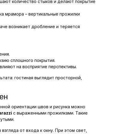
ьшают количество стыков и делают покрытие
ка мрамора – вертикальные прожилки
аче возникает дробление и теряется
ения.
люзию сплошного покрытия.
влияют на восприятие перспективы.
тата: гостиная выглядит просторной,
ен
анной ориентации швов и рисунка можно
razzi
с выраженными прожилками. Такие
нутыми.
згляда от входа к окну. При этом свет,