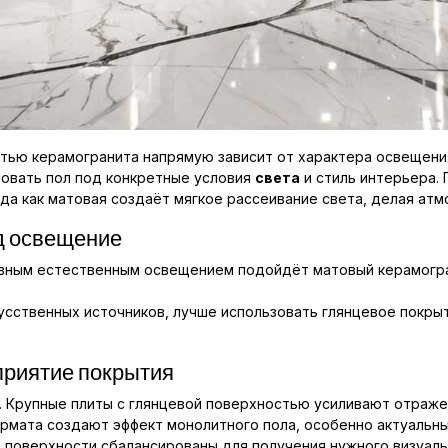
тью керамогранита напрямую зависит от характера освещения
ровать пол под конкретные условия
света
и стиль интерьера.
гда как матовая создаёт мягкое рассеивание света, делая атм
од освещение
ивным естественным освещением подойдёт матовый керамогран
кусственных источников, лучше использовать глянцевое покр
приятие покрытия
. Крупные плиты с глянцевой поверхностью усиливают отраже
ормата создают эффект монолитного пола, особенно актуальны
 поверхности сбалансированы для получения нужного визуаль