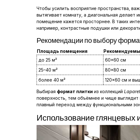
Чтобы усилить восприятие пространства, важ
вытягивает комнату, а диагональная делает 
помещение кажется просторнее. В таких инт
например, контрастные подушки или декорати
Рекомендации по выбору форма
Площадь помещения
Рекомендуемы
до 25 м²
60×60 см
25–40 м²
80×80 см
более 40 м²
120×60 см и вы
Выбирая
формат плитки
из коллекций
Lapare
поверхность, тем объёмнее и чище выглядит 
плавный переход между функциональными зон
Использование глянцевых и