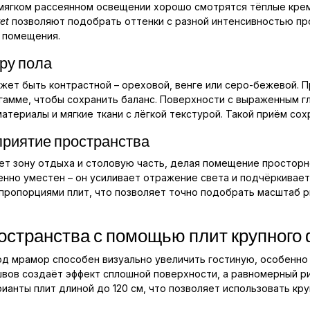
 мягком рассеянном освещении хорошо смотрятся тёплые крем
et
позволяют подобрать оттенки с разной интенсивностью пр
ь помещения.
ру пола
ожет быть контрастной – ореховой, венге или серо-бежевой.
 гамме, чтобы сохранить баланс. Поверхности с выраженным 
атериалы и мягкие ткани с лёгкой текстурой. Такой приём сох
приятие пространства
т зону отдыха и столовую часть, делая помещение просторне
бенно уместен – он усиливает отражение света и подчёркивае
пропорциями плит, что позволяет точно подобрать масштаб р
остранства с помощью плит крупного
од мрамор способен визуально увеличить гостиную, особенно
швов создаёт эффект сплошной поверхности, а равномерный р
ианты плит длиной до 120 см, что позволяет использовать кр