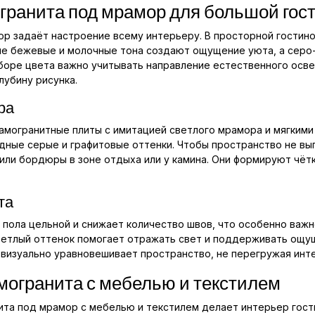
огранита под мрамор для большой гос
р задаёт настроение всему интерьеру. В просторной гостино
ые бежевые и молочные тона создают ощущение уюта, а сер
оре цвета важно учитывать направление естественного освещ
лубину рисунка.
ра
амогранитные плиты с имитацией светлого мрамора и мягкими
дные серые и графитовые оттенки. Чтобы пространство не вы
 или бордюры в зоне отдыха или у камина. Они формируют чё
та
пола цельной и снижает количество швов, что особенно важн
светлый оттенок помогает отражать свет и поддерживать ощу
 визуально уравновешивает пространство, не перегружая инт
могранита с мебелью и текстилем
ита под мрамор с мебелью и текстилем делает интерьер гост