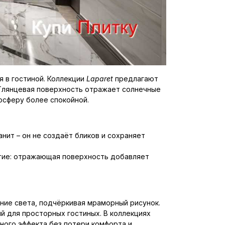
 в гостиной. Коллекции
Laparet
предлагают
 Глянцевая поверхность отражает солнечные
осферу более спокойной.
ит – он не создаёт бликов и сохраняет
ытие: отражающая поверхность добавляет
ние света, подчёркивая мраморный рисунок.
й для просторных гостиных. В коллекциях
ного эффекта без потери комфорта и