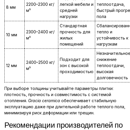
2200–2300 кг/
легкой мебели и
теплоотдача,
8 мм
м³
средней
быстрый прогр
нагрузки
пола
Стандартная
Сбалансирован
2300–2400 кг/
прочность для
тепло и
10 мм
м³
жилых
устойчивость к
помещений
нагрузкам
Незначительно
Подходит для
снижение
2400–2500 кг/
12 мм
зон с высокой
теплоотдачи,
м³
проходимостью
высокая
долговечность
При выборе толщины учитывайте параметры плитки:
плотность, прочность и совместимость с системой
отопления.
Gracia ceramica
обеспечивает стабильную
эксплуатацию даже при длительной работе теплого пола,
минимизируя риск деформации или трещин.
Рекомендации производителей по