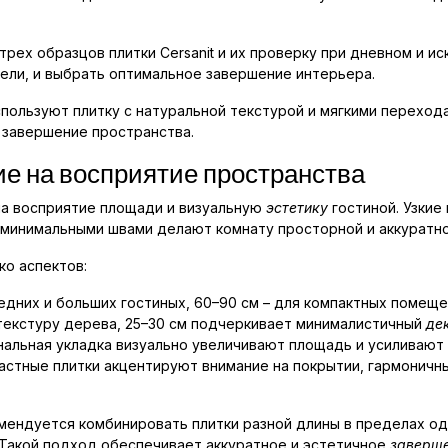
рех образцов плитки Cersanit и их проверку при дневном и и
ели, и выбрать оптимальное завершение интерьера.
спользуют плитку с натуральной текстурой и мягкими перехо
 завершение пространства.
ие на восприятие пространства
на восприятие площади и визуальную
эстетику
гостиной. Узкие
с минимальными швами делают комнату просторной и аккуратно
ко аспектов:
едних и больших гостиных, 60–90 см – для компактных помеще
 текстуру дерева, 25–30 см подчеркивает минималистичный
де
нальная укладка визуально увеличивают площадь и усиливают
растные плитки акцентируют внимание на покрытии, гармонич
мендуется комбинировать плитки разной длины в пределах од
 Такой подход обеспечивает аккуратное и эстетичное
заверш