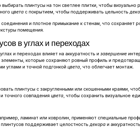
 выбирать плинтусы на тон светлее плитки, чтобы визуально 
дного
цвета
с покрытием, чтобы поддерживать цельность
дек
соединения и плотное примыкание к стенам, что сохраняет р
екстуры помещения.
сов в углах и переходах
углах и переходах влияет на аккуратность и
завершение
интер
 элементы, которые сохраняют ровный профиль и предотвращ
ми углами и точной подгонкой
цвета
, что облегчает монтаж.
овать плинтусы с закругленными или скошенными краями, что
 и точного совпадения
цвета
, чтобы сохранить визуальное ед
например, ламинат или ковролин, применяют специальные про
и плинтусов поддерживает целостность
декора
и аккуратност