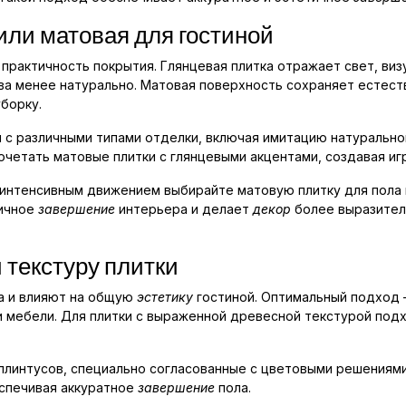
или матовая для гостиной
 практичность покрытия. Глянцевая плитка отражает свет, виз
ева менее натурально. Матовая поверхность сохраняет естес
борку.
и с различными типами отделки, включая имитацию натуральн
очетать матовые плитки с глянцевыми акцентами, создавая игр
 интенсивным движением выбирайте матовую плитку для пола
ничное
завершение
интерьера и делает
декор
более выразител
 текстуру плитки
а и влияют на общую
эстетику
гостиной. Оптимальный подход 
и мебели. Для плитки с выраженной древесной текстурой под
 плинтусов, специально согласованные с цветовыми решениями
еспечивая аккуратное
завершение
пола.