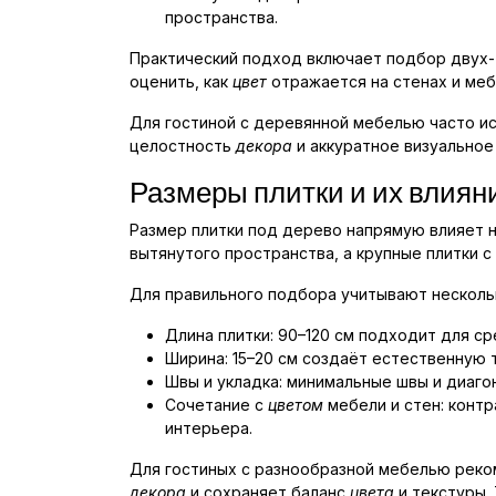
пространства.
Практический подход включает подбор двух-т
оценить, как
цвет
отражается на стенах и меб
Для гостиной с деревянной мебелью часто и
целостность
декора
и аккуратное визуальное
Размеры плитки и их влиян
Размер плитки под дерево напрямую влияет 
вытянутого пространства, а крупные плитки 
Для правильного подбора учитывают несколь
Длина плитки: 90–120 см подходит для ср
Ширина: 15–20 см создаёт естественную
Швы и укладка: минимальные швы и диаго
Сочетание с
цветом
мебели и стен: конт
интерьера.
Для гостиных с разнообразной мебелью реко
декора
и сохраняет баланс
цвета
и текстуры.