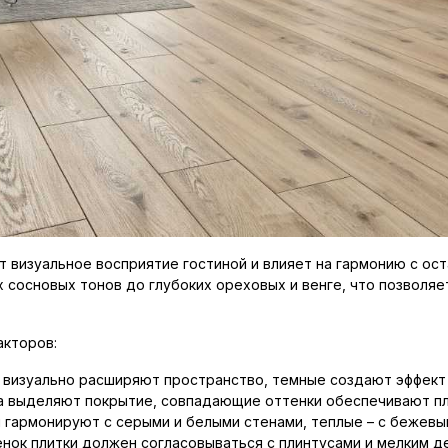
 визуальное восприятие гостиной и влияет на гармонию с ост
х сосновых тонов до глубоких ореховых и венге, что позвол
акторов:
 визуально расширяют пространство, темные создают эффект 
а выделяют покрытие, совпадающие оттенки обеспечивают п
и гармонируют с серыми и белыми стенами, теплые – с бежевы
нок плитки должен согласовываться с плинтусами и мелким д