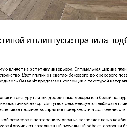
стиной и плинтусы: правила под
ямую влияет на
эстетику
интерьера. Оптимальная ширина план
остранство.
Цвет
плитки от светло-бежевого до орехового поз
зводитель
Cersanit
предлагает коллекции с текстурой натурал
енок и текстуру плитки: деревянные декоры или белый полиу
нималистичный
декор
. Для углов рекомендуется выбирать пли
еспечивает единое восприятие поверхности и долговечность 
гонкой размеров и повторением рисунка позволяет легко комб
усов формируют завершенный визуальный эффект, сохраняя б