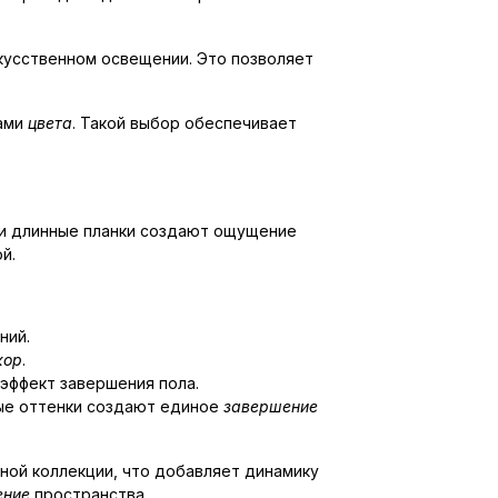
скусственном освещении. Это позволяет
дами
цвета
. Такой выбор обеспечивает
 и длинные планки создают ощущение
й.
ний.
кор
.
 эффект завершения пола.
ные оттенки создают единое
завершение
ной коллекции, что добавляет динамику
ение
пространства.