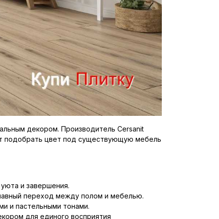
альным декором. Производитель Cersanit
яет подобрать цвет под существующую мебель
уюта и завершения.
лавный переход между полом и мебелью.
ми и пастельными тонами.
екором для единого восприятия