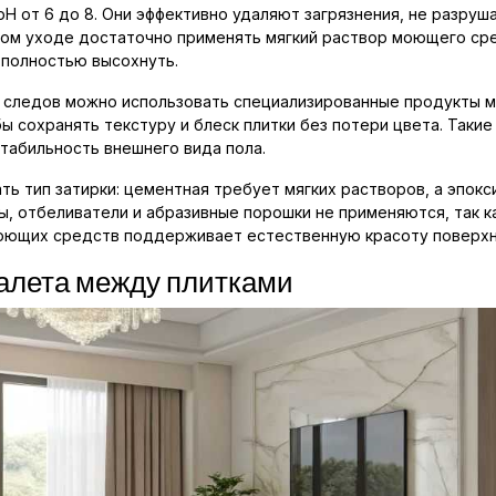
H от 6 до 8. Они эффективно удаляют загрязнения, не разруш
ном уходе достаточно применять мягкий раствор моющего сре
полностью высохнуть.
х следов можно использовать специализированные продукты м
бы сохранять текстуру и блеск плитки без потери цвета. Таки
табильность внешнего вида пола.
ть тип затирки: цементная требует мягких растворов, а эпок
, отбеливатели и абразивные порошки не применяются, так 
оющих средств поддерживает естественную красоту поверхн
налета между плитками