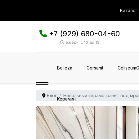
Каталог
+7 (929) 680-04-60
ежедн. с 10 до 19
Belleza
Cersanit
ColiseumG
Блог
Напольный керамогранит под мрам
Керамин