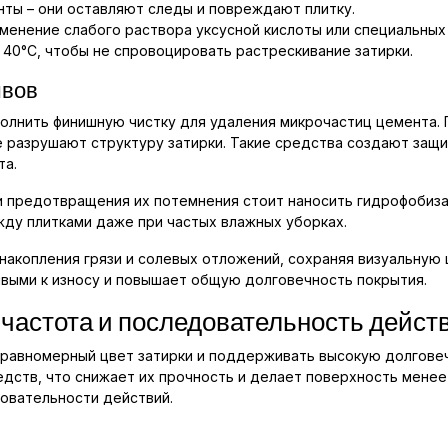
нты – они оставляют следы и повреждают плитку.
менение слабого раствора уксусной кислоты или специальных
40°C, чтобы не спровоцировать растрескивание затирки.
швов
олнить финишную чистку для удаления микрочастиц цемента.
не разрушают структуру затирки. Такие средства создают за
та.
 предотвращения их потемнения стоит наносить гидрофобиза
жду плитками даже при частых влажных уборках.
накопления грязи и солевых отложений, сохраняя визуальную
ивыми к износу и повышает общую долговечность покрытия.
 частота и последовательность дейст
 равномерный цвет затирки и поддерживать высокую долгове
едств, что снижает их прочность и делает поверхность мене
овательности действий.