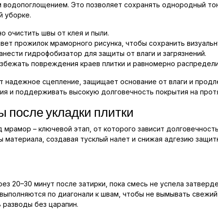
 водопоглощением. Это позволяет сохранять однородный то
й уборке.
 очистить швы от клея и пыли.
вет прожилок мраморного рисунка, чтобы сохранить визуаль
нести гидрофобизатор для защиты от влаги и загрязнений.
избежать повреждения краев плитки и равномерно распредели
т надежное сцепление, защищает основание от влаги и продл
ия и поддерживать высокую долговечность покрытия на прот
ы после укладки плитки
 мрамор – ключевой этап, от которого зависит долговечность
ры материала, создавая тусклый налет и снижая адгезию защи
з 20–30 минут после затирки, пока смесь не успела затверде
выполняются по диагонали к швам, чтобы не вымывать свежий
 разводы без царапин.