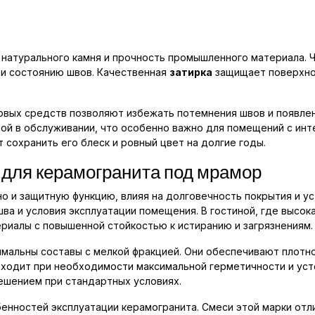
 натурального камня и прочность промышленного материала. 
о и состоянию швов. Качественная
затирка
защищает поверхнос
довых средств позволяют избежать потемнения швов и появл
й в обслуживании, что особенно важно для помещений с интен
 сохранить его блеск и ровный цвет на долгие годы.
 для керамогранита под мрамор
о и защитную функцию, влияя на долговечность покрытия и ус
ва и условия эксплуатации помещения. В гостиной, где высок
риалы с повышенной стойкостью к истиранию и загрязнениям.
имальны составы с мелкой фракцией. Они обеспечивают плотн
дходит при необходимости максимальной герметичности и усто
шением при стандартных условиях.
бенностей эксплуатации керамогранита. Смеси этой марки от