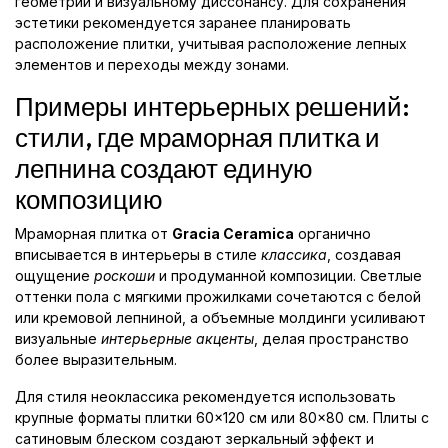
геометрии и визуальному диссонансу. Для сохранения
эстетики рекомендуется заранее планировать
расположение плитки, учитывая расположение лепных
элементов и переходы между зонами.
Примеры интерьерных решений:
стили, где мраморная плитка и
лепнина создают единую
композицию
Мраморная плитка от
Gracia Ceramica
органично
вписывается в интерьеры в стиле
классика
, создавая
ощущение
роскоши
и продуманной композиции. Светлые
оттенки пола с мягкими прожилками сочетаются с белой
или кремовой лепниной, а объемные молдинги усиливают
визуальные
интерьерные акценты
, делая пространство
более выразительным.
Для стиля неоклассика рекомендуется использовать
крупные форматы плитки 60×120 см или 80×80 см. Плиты с
сатиновым блеском создают зеркальный эффект и