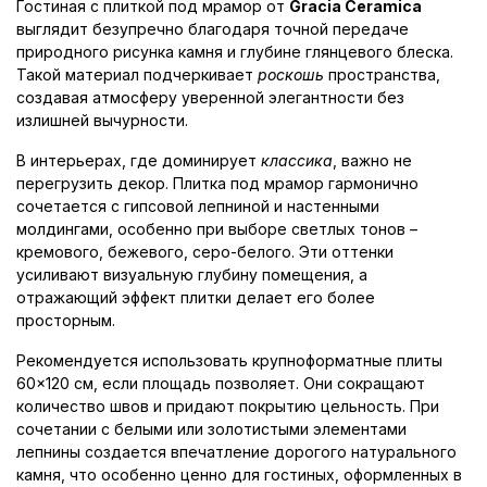
Гостиная с плиткой под мрамор от
Gracia Ceramica
выглядит безупречно благодаря точной передаче
природного рисунка камня и глубине глянцевого блеска.
Такой материал подчеркивает
роскошь
пространства,
создавая атмосферу уверенной элегантности без
излишней вычурности.
В интерьерах, где доминирует
классика
, важно не
перегрузить декор. Плитка под мрамор гармонично
сочетается с гипсовой лепниной и настенными
молдингами, особенно при выборе светлых тонов –
кремового, бежевого, серо-белого. Эти оттенки
усиливают визуальную глубину помещения, а
отражающий эффект плитки делает его более
просторным.
Рекомендуется использовать крупноформатные плиты
60×120 см, если площадь позволяет. Они сокращают
количество швов и придают покрытию цельность. При
сочетании с белыми или золотистыми элементами
лепнины создается впечатление дорогого натурального
камня, что особенно ценно для гостиных, оформленных в