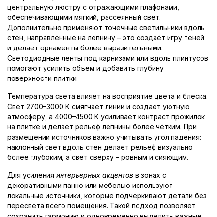
центральную люстру с отражающими плафонами,
обеспечивающими мягкий, рассеянный свет.
Дополнительно применяют точечные светильники вдоль
стен, направленные на лепнину – это создаёт игру теней
и делает орнаменты более выразительными.
Светодиодные ленты под карнизами или вдоль плинтусов
помогают усилить объем и добавить глубину
поверхности плитки.
Температура света влияет на восприятие цвета и блеска.
Свет 2700–3000 К смягчает линии и создаёт уютную
атмосферу, а 4000–4500 К усиливает контраст прожилок
на плитке и делает рельеф лепнины более чётким. При
размещении источников важно учитывать угол падения:
наклонный свет вдоль стен делает рельеф визуально
более глубоким, а свет сверху – ровным и сияющим.
Для усиления
интерьерных акцентов
в зонах с
декоративными панно или мебелью используют
локальные источники, которые подчеркивают детали без
пересвета всего помещения. Такой подход позволяет
сохранить гармонию и одновременно выделить важные