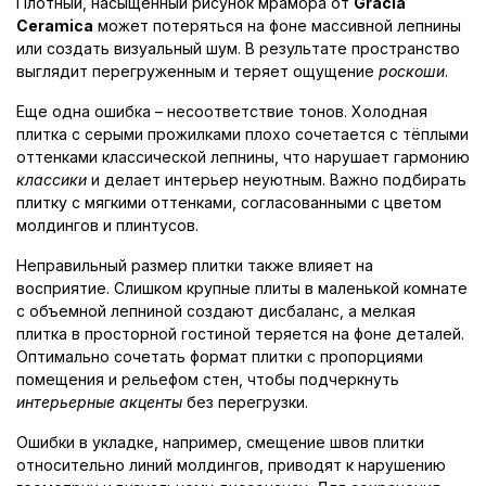
Плотный, насыщенный рисунок мрамора от
Gracia
Ceramica
может потеряться на фоне массивной лепнины
или создать визуальный шум. В результате пространство
выглядит перегруженным и теряет ощущение
роскоши
.
Еще одна ошибка – несоответствие тонов. Холодная
плитка с серыми прожилками плохо сочетается с тёплыми
оттенками классической лепнины, что нарушает гармонию
классики
и делает интерьер неуютным. Важно подбирать
плитку с мягкими оттенками, согласованными с цветом
молдингов и плинтусов.
Неправильный размер плитки также влияет на
восприятие. Слишком крупные плиты в маленькой комнате
с объемной лепниной создают дисбаланс, а мелкая
плитка в просторной гостиной теряется на фоне деталей.
Оптимально сочетать формат плитки с пропорциями
помещения и рельефом стен, чтобы подчеркнуть
интерьерные акценты
без перегрузки.
Ошибки в укладке, например, смещение швов плитки
относительно линий молдингов, приводят к нарушению