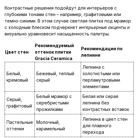
Контрастные решения подойдут для интерьеров с
глубокими тонами стен – например, графитовыми или
темно-синими. В этом случае светлая плитка под мрамор
с холодным блеском подчеркнет
интерьерные акценты
и
визуально уравновесит насыщенность палитры.
Рекомендуемый
Рекомендации по
Цвет стен
оттенок плитки
лепнине
Gracia Ceramica
Лепнина с
Белый,
Бежевый, теплый
золотистыми или
кремовый
серый
перламутровыми
элементами
Белый мрамор с
Белая или серая
Серый,
серебристыми
лепнина без
графитовый
прожилками
контрастных вставок
Лепнина в цвет стен
Пастельные
Молочный,
для плавного
оттенки
карамельный
перехода