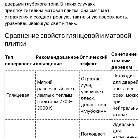
дверьми глубокого тона. В таких случаях
предпочтительна матовая плитка: она смягчает
отражения и создаёт ровную, тактильную поверхность,
уравновешивающую свет и тень.
Сравнение свойств глянцевой и матовой
плитки
Сочетание 
Тип
Рекомендованное
Оптический
тёмным
поверхности
освещение
эффект
деревом
Подходит
Отражает
Мягкий
для двере
лучи,
рассеянный свет,
цвета венг
усиливает
Глянцевая
лампы с тёплым
орех, мокк
блеск,
спектром 2700–
при
делает пол
3000 K
нейтральн
«глубоким»
стенах
Идеальна
для
Поглощает
насыщенны