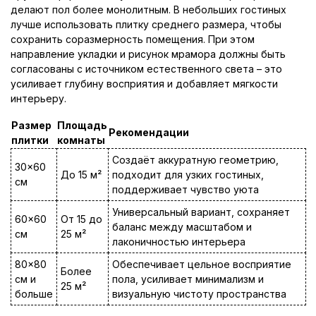
делают пол более монолитным. В небольших гостиных
лучше использовать плитку среднего размера, чтобы
сохранить соразмерность помещения. При этом
направление укладки и рисунок мрамора должны быть
согласованы с источником естественного света – это
усиливает глубину восприятия и добавляет мягкости
интерьеру.
Размер
Площадь
Рекомендации
плитки
комнаты
Создаёт аккуратную геометрию,
30×60
До 15 м²
подходит для узких гостиных,
см
поддерживает чувство уюта
Универсальный вариант, сохраняет
60×60
От 15 до
баланс между масштабом и
см
25 м²
лаконичностью интерьера
80×80
Обеспечивает цельное восприятие
Более
см и
пола, усиливает минимализм и
25 м²
больше
визуальную чистоту пространства