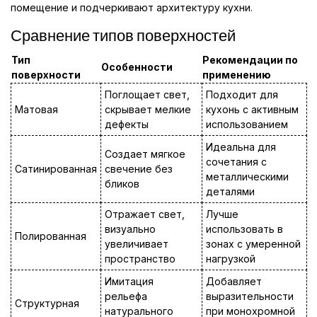
помещение и подчеркивают архитектуру кухни.
Сравнение типов поверхностей
Тип
Рекомендации по
Особенности
поверхности
применению
Поглощает свет,
Подходит для
Матовая
скрывает мелкие
кухонь с активным
дефекты
использованием
Идеальна для
Создает мягкое
сочетания с
Сатинированная
свечение без
металлическими
бликов
деталями
Отражает свет,
Лучше
визуально
использовать в
Полированная
увеличивает
зонах с умеренной
пространство
нагрузкой
Имитация
Добавляет
рельефа
выразительности
Структурная
натурального
при монохромной