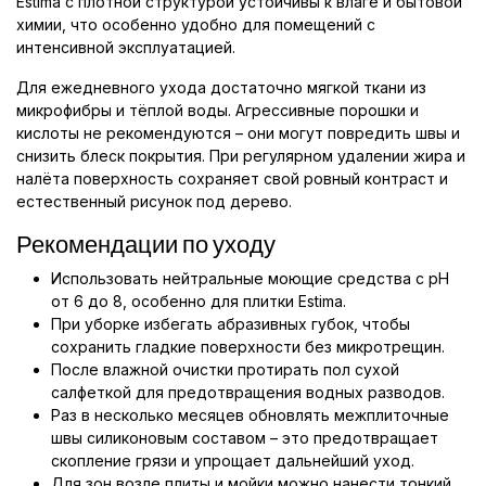
Estima с плотной структурой устойчивы к влаге и бытовой
химии, что особенно удобно для помещений с
интенсивной эксплуатацией.
Для ежедневного ухода достаточно мягкой ткани из
микрофибры и тёплой воды. Агрессивные порошки и
кислоты не рекомендуются – они могут повредить швы и
снизить блеск покрытия. При регулярном удалении жира и
налёта поверхность сохраняет свой ровный контраст и
естественный рисунок под дерево.
Рекомендации по уходу
Использовать нейтральные моющие средства с pH
от 6 до 8, особенно для плитки Estima.
При уборке избегать абразивных губок, чтобы
сохранить гладкие поверхности без микротрещин.
После влажной очистки протирать пол сухой
салфеткой для предотвращения водных разводов.
Раз в несколько месяцев обновлять межплиточные
швы силиконовым составом – это предотвращает
скопление грязи и упрощает дальнейший уход.
Для зон возле плиты и мойки можно нанести тонкий