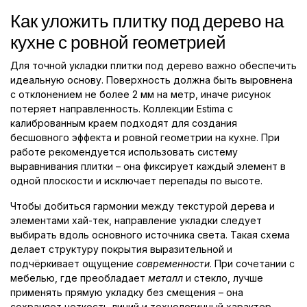
Как уложить плитку под дерево на
кухне с ровной геометрией
Для точной укладки плитки под дерево важно обеспечить
идеальную основу. Поверхность должна быть выровнена
с отклонением не более 2 мм на метр, иначе рисунок
потеряет направленность. Коллекции Estima с
калиброванным краем подходят для создания
бесшовного эффекта и ровной геометрии на кухне. При
работе рекомендуется использовать систему
выравнивания плитки – она фиксирует каждый элемент в
одной плоскости и исключает перепады по высоте.
Чтобы добиться гармонии между текстурой дерева и
элементами хай-тек, направление укладки следует
выбирать вдоль основного источника света. Такая схема
делает структуру покрытия выразительной и
подчёркивает ощущение
современности
. При сочетании с
мебелью, где преобладает
металл
и стекло, лучше
применять прямую укладку без смещения – она
сохраняет четкость линий и технологичный характер