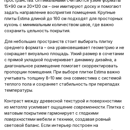
пространства. Оптимальными считаются узкие форматы
15×90 см и 20×120 см – они имитируют доску и помогают
задать направление восприятия помещения. Крупные
плиты Estima длиной до 160 см подходят для просторных
кухонь с минимальным количеством швов, где важно
сохранить цельность покрытия.
Для небольших пространств стоит выбирать плитку
среднего формата – она уравновешивает геометрию и не
сокращает визуально площадь. Узкий размер в сочетании
с прямой укладкой подчеркивает динамику дизайна, а
диагональное размещение помогает скорректировать
пропорции помещения. При выборе плитки Estima важно
учитывать толщину 8–10 мм: она совместима с системой
теплого пола и сохраняет стабильность при перепадах
температуры.
Контраст между древесной текстурой и поверхностями
из
металла
усиливает ощущение
современности
. Плитка с
матовым покрытием гармонирует с
гладкими
поверхностями
мебели и техники, создавая ровный
световой баланс. Если интерьер построен на