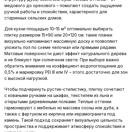
медового до орехового – помогают создать ощущение
ручной работы и спокойствия, характерного для
старинных сельских домов.
Для кухни площадью 10–15 м² оптимально выбирать
плитку размером 15×90 или 20×120 см: такие планки
визуально напоминают массивную доску и позволяют
уложить пол по схеме «елочка» или прямыми рядами.
Матовые поверхности дают эффект натурального дерева
и не бликуют при солнечном свете. При выборе важно
обратить внимание на коэффициент водопоглощения до
0,5% и маркировку PEI III или IV – этого достаточно для зон
с высокой нагрузкой.
Чтобы подчеркнуть рустик-стилистику, плитку сочетают
с коваными ручками на шкафах, текстилем из льна и
открытыми деревянными полками. Теплые оттенки
гармонируют с мебелью из массива сосны или дуба, а
также с фартуком из кирпича или керамогранита под
камень. Такой подход сохраняет визуальную цельность
пространства и поддерживает атмосферу спокойствия и