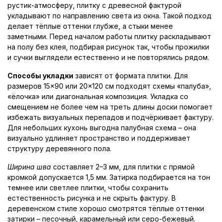
рустик-атмосферу, плитку с древесной фактурой
укладывают по направлению света из окна. Такой подход
делает тёплые оттенки глубже, а стыки менее
заметными. Перед началом работы плитку раскладывают
на полу без клея, подбирая рисунок так, чтобы прожилки
и сучки выглядели естественно и не повторялись рядом.
Способы укладки
зависят от формата плитки. Для
размеров 15×90 или 20×120 см подходят схемы «палуба»,
«ёлочка» или диагональная композиция. Укладка со
смещением не более чем на треть длины доски помогает
избежать визуальных перепадов и подчёркивает фактуру.
Для небольших кухонь выгодна палубная схема – она
визуально удлиняет пространство и поддерживает
структуру деревянного пола.
Ширина шва
составляет 2–3 мм, для плитки с прямой
кромкой допускается 1,5 мм. Затирка подбирается на тон
темнее или светлее плитки, чтобы сохранить
естественность рисунка и не скрыть фактуру. В
деревенском стиле хорошо смотрятся тёплые оттенки
затирки – песочный, карамельный или серо-бежевый.