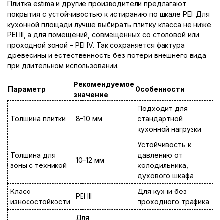
Плитка estimа и другие производители предлагают
покрытия с устойчивостью к истиранию по шкале PEI. Для
кухонной площади лучше выбирать плитку класса не ниже
PEI III, а для помещений, совмещённых со столовой или
проходной зоной – PEI IV. Так сохраняется фактура
древесины и естественность без потери внешнего вида
при длительном использовании.
Рекомендуемое
Параметр
Особенности
значение
Подходит для
Толщина плитки
8–10 мм
стандартной
кухонной нагрузки
Устойчивость к
Толщина для
давлению от
10–12 мм
зоны с техникой
холодильника,
духового шкафа
Класс
Для кухни без
PEI III
износостойкости
проходного трафика
Для