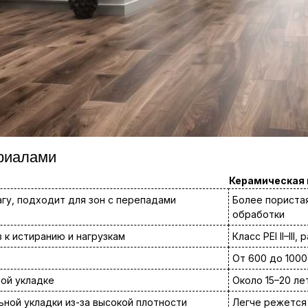
риалами
Керамическая 
агу, подходит для зон с перепадами
Более пориста
обработки
в к истиранию и нагрузкам
Класс PEI II–II
От 600 до 1000
ной укладке
Около 15–20 ле
ной укладки из-за высокой плотности
Легче режется