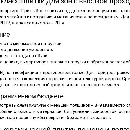
 класс плитки для зон с высокой про
 квартире. При выборе плитки под дерево важно учитывать п
риал устойчив к истиранию и механическим повреждениям. Д
 IV, а для входных зон – PEI V.
ение
омнат с минимальной нагрузкой.
, где движение умеренное.
де часто ходят в обуви.
мещениях, выдерживает высокие нагрузки и абразивное воздей
PEI, но и коэффициент противоскольжения. Для коридора реко
лагается в коллекциях с реалистичной текстурой дерева. Ср
 делает их выгодным выбором для качественного
ремонта
.
ограниченном бюджете
смотреть
альтернативы
с меньшей толщиной – 8–9 мм вместо ст
т общей стоимости материалов. Для усиления износостойкост
личивает срок службы покрытия без заметных затрат.
 керамической плитки по цене и долг