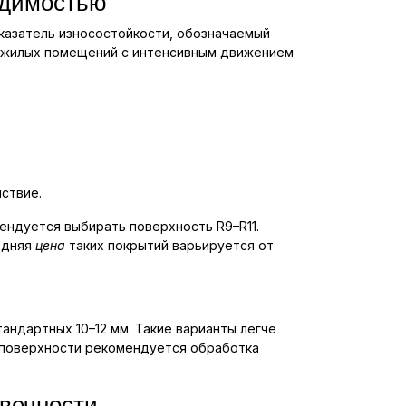
ходимостью
оказатель износостойкости, обозначаемый
ля жилых помещений с интенсивным движением
ствие.
мендуется выбирать поверхность R9–R11.
едняя
цена
таких покрытий варьируется от
андартных 10–12 мм. Такие варианты легче
и поверхности рекомендуется обработка
овечности