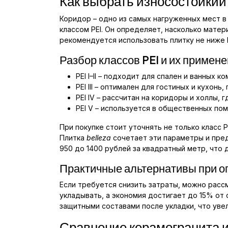
Как выбрать износостойкий
Коридор – одно из самых нагруженных мест в
классом PEI. Он определяет, насколько мате
рекомендуется использовать плитку не ниже PEI
Разбор классов PEI и их примен
PEI I–II – подходит для спален и ванных к
PEI III – оптимален для гостиных и кухонь
PEI IV – рассчитан на коридоры и холлы, г
PEI V – используется в общественных по
При покупке стоит уточнять не только класс 
Плитка
belleza
сочетает эти параметры и пред
950 до 1400 рублей за квадратный метр, что
Практичные альтернативы при 
Если требуется снизить затраты, можно рас
укладывать, а экономия достигает до 15% о
защитными составами после укладки, что уве
Сравнение керамогранита и