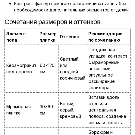
Контраст фактур помогает разграничивать зоны без
необходимости дополнительных элементов отделки.
Сочетания размеров и оттенков
Элемент
Размер
Рекомендации
Оттенок
пола
плитки
по сочетанию
Продольная
укладка, контраст
Светлый
с мраморными
Керамогранит
60x120
или
вставками,
под дерево
см
средний
визуальное
коричневый
расширение
коридора
Вставки вдоль
Белый,
стен или
Мраморная
30x60
серый,
центральная
плитка
см
кремовый
полоса, создание
ритма и акцента
Бордюры и