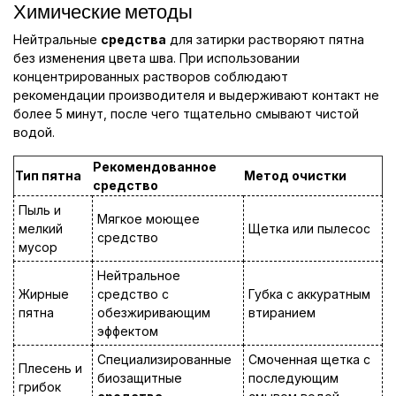
Химические методы
Нейтральные
средства
для затирки растворяют пятна
без изменения цвета шва. При использовании
концентрированных растворов соблюдают
рекомендации производителя и выдерживают контакт не
более 5 минут, после чего тщательно смывают чистой
водой.
Рекомендованное
Тип пятна
Метод очистки
средство
Пыль и
Мягкое моющее
мелкий
Щетка или пылесос
средство
мусор
Нейтральное
Жирные
средство с
Губка с аккуратным
пятна
обезжиривающим
втиранием
эффектом
Специализированные
Смоченная щетка с
Плесень и
биозащитные
последующим
грибок