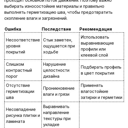
проходит основной поток движения. Поэтому важно
выбирать износостойкие материалы и правильно
выполнять герметизацию шва, чтобы предотвратить
скопление влаги и загрязнений.
Ошибка
Последствие
Рекомендация
Использовать
Несоответствие
Стык заметен,
выравнивающие
уровня
ощущается при
профили или
покрытий
ходьбе
клеевой слой
Слишком
Нарушение
Подбирать профиль
контрастный
целостности
в цвет покрытия
порог
дизайна
Отсутствие
Применять
Проникновение
герметизации
влагостойкие
влаги и грязи
шва
затирки и герметики
Выравнивать
Несовпадение
направление
рисунка плитки и
текстуры при
ламината
укладке