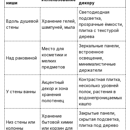
ниши
декору
Светодиодная
подсветка,
Вдоль душевой
Хранение гелей,
прозрачные ёмкости,
стены
шампуней, мыла
плитка с текстурой
дерева
Зеркальные панели,
Место для
встроенное
косметики и
Над раковиной
освещение,
мелких
минималистичные
предметов
держатели
Контрастная плитка,
Акцентный
несколько уровней
декор
и зона
У стены ванны
полок, растения в
хранения
водонепроницаемых
полотенец
кашпо
Закрытые панели,
Хранение
скрытая подсветка,
Низ стены или
бытовой химии
плитка под дерево
колонны
или корзин для