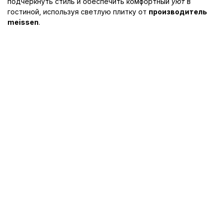
подчеркнуть стиль и обеспечить комфортный
уют
в
гостиной, используя светлую плитку от
производитель
meissen
.
© 2010-2026 «Купи Плитку»
Интернет магазин керамической плитки и керамогранита