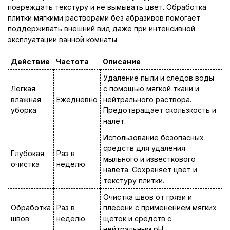
повреждать текстуру и не вымывать цвет. Обработка
плитки мягкими растворами без абразивов помогает
поддерживать внешний вид даже при интенсивной
эксплуатации ванной комнаты.
Действие
Частота
Описание
Удаление пыли и следов воды
Легкая
с помощью мягкой ткани и
влажная
Ежедневно
нейтрального раствора.
уборка
Предотвращает скользкость и
налет.
Использование безопасных
средств для удаления
Глубокая
Раз в
мыльного и известкового
очистка
неделю
налета. Сохраняет цвет и
текстуру плитки.
Очистка швов от грязи и
Обработка
Раз в
плесени с применением мягких
швов
неделю
щеток и средств с
нейтральным pH.