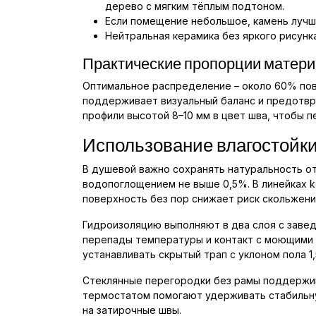
дерево с мягким тёплым подтоном.
Если помещение небольшое, камень лучше
Нейтральная керамика без яркого рисунк
Практические пропорции матер
Оптимальное распределение – около 60% пов
поддерживает визуальный баланс и предотвр
профили высотой 8–10 мм в цвет шва, чтобы 
Использование влагостойки
В душевой важно сохранять натуральность от
водопоглощением не выше 0,5%. В линейках k
поверхность без пор снижает риск скольжени
Гидроизоляцию выполняют в два слоя с заве
перепады температуры и контакт с моющими
устанавливать скрытый трап с уклоном пола 1
Стеклянные перегородки без рамы поддержив
термостатом помогают удерживать стабильну
на затирочные швы.