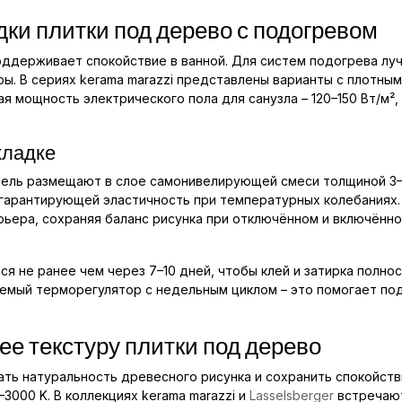
дки плитки под дерево с подогревом
оддерживает спокойствие в ванной. Для систем подогрева лу
. В сериях kerama marazzi представлены варианты с плотным
я мощность электрического пола для санузла – 120–150 Вт/м²
кладке
бель размещают в слое самонивелирующей смеси толщиной 3–
 гарантирующей эластичность при температурных колебаниях. 
ьера, сохраняя баланс рисунка при отключённом и включённо
я не ранее чем через 7–10 дней, чтобы клей и затирка полно
емый терморегулятор с недельным циклом – это помогает по
е текстуру плитки под дерево
ь натуральность древесного рисунка и сохранить спокойстви
3000 K. В коллекциях kerama marazzi и
Lasselsberger
встречают