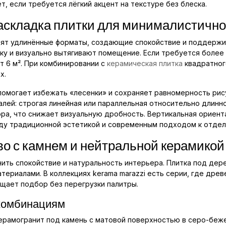
т, если требуется лёгкий акцент на текстуре без блеска.
складка плитки для минималистично
дят удлинённые форматы, создающие спокойствие и поддержи
ску и визуально вытягивают помещение. Если требуется боле
от 6 м². При комбинировании с
керамическая плитка
квадратног
х.
 помогает избежать «лесенки» и сохраняет равномерность рис
алей: строгая линейная или параллельная относительно длинн
ора, что снижает визуальную дробность. Вертикальная ориента
у традиционной эстетикой и современным подходом к отдел
во с камнем и нейтральной керамикой
ить спокойствие и натуральность интерьера. Плитка под дер
териалами. В коллекциях kerama marazzi есть серии, где древ
ощает подбор без перегрузки палитры.
комбинациям
ерамогранит под камень с матовой поверхностью в серо-беже