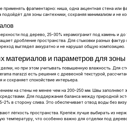
 применять фрагментарно: ниша, одна акцентная стена или фа
а подойдёт для зоны сантехники, сохраняя минимализм и не ко
иалов
ерхности под дерево, 25–30% керамогранит под камень и до 
ащает дробление пространства. Для стыковки разных факту
переход выглядел аккуратно и не нарушал общую композицию.
х материалов и параметров для зоны
делки, но при этом учитывать повышенную влажность. Для ст
erama marazzi есть решения с древесной текстурой, рассчитан
я и сохраняет спокойствие интерьера.
дением на стены не менее чем на 200–250 мм. Швы заполняют
 средствами. Для поддержания баланса между природной эст
,5–2% в сторону слива. Это обеспечивает отвод воды без виз
ают лёгкость пространства. Крепёж лучше выбирать из нержа
ю температуру, что особенно важно для отделки под дерево,