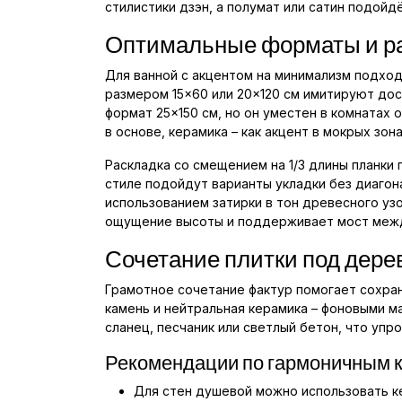
стилистики дзэн, а полумат или сатин подойдё
Оптимальные форматы и ра
Для ванной с акцентом на минимализм подхо
размером 15×60 или 20×120 см имитируют до
формат 25×150 см, но он уместен в комнатах 
в основе, керамика – как акцент в мокрых зона
Раскладка со смещением на 1/3 длины планки
стиле подойдут варианты укладки без диагон
использованием затирки в тон древесного уз
ощущение высоты и поддерживает мост межд
Сочетание плитки под дере
Грамотное сочетание фактур помогает сохран
камень и нейтральная керамика – фоновыми ма
сланец, песчаник или светлый бетон, что упр
Рекомендации по гармоничным 
Для стен душевой можно использовать к