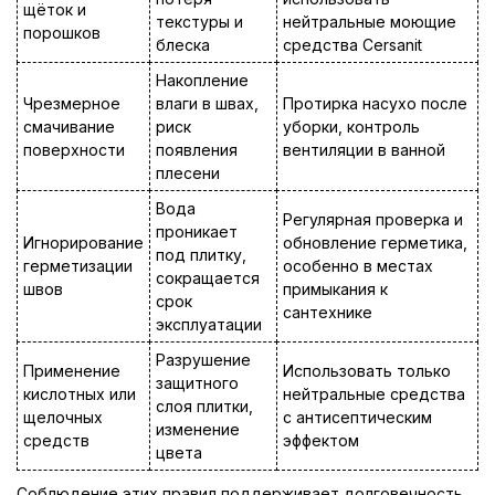
щёток и
текстуры и
нейтральные моющие
порошков
блеска
средства Cersanit
Накопление
Чрезмерное
влаги в швах,
Протирка насухо после
смачивание
риск
уборки, контроль
поверхности
появления
вентиляции в ванной
плесени
Вода
Регулярная проверка и
проникает
Игнорирование
обновление герметика,
под плитку,
герметизации
особенно в местах
сокращается
швов
примыкания к
срок
сантехнике
эксплуатации
Разрушение
Применение
Использовать только
защитного
кислотных или
нейтральные средства
слоя плитки,
щелочных
с антисептическим
изменение
средств
эффектом
цвета
Соблюдение этих правил поддерживает долговечность