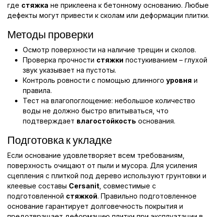
где
стяжка
не приклеена к бетонному основанию. Любые
дефекты могут привести к сколам или деформации плитки.
Методы проверки
Осмотр поверхности на наличие трещин и сколов.
Проверка прочности
стяжки
постукиванием – глухой
звук указывает на пустоты.
Контроль ровности с помощью длинного
уровня
и
правила.
Тест на влагопоглощение: небольшое количество
воды не должно быстро впитываться, что
подтверждает
влагостойкость
основания.
Подготовка к укладке
Если основание удовлетворяет всем требованиям,
поверхность очищают от пыли и мусора. Для усиления
сцепления с плиткой под дерево используют грунтовки и
клеевые составы
Cersanit
, совместимые с
подготовленной
стяжкой
. Правильно подготовленное
основание гарантирует долговечность покрытия и
предотвращает деформацию плитки при эксплуатации в