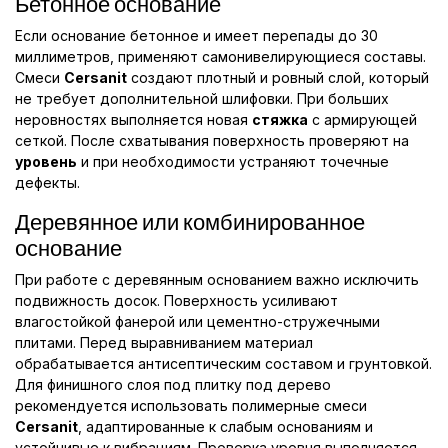
Бетонное основание
Если основание бетонное и имеет перепады до 30
миллиметров, применяют самонивелирующиеся составы.
Смеси
Cersanit
создают плотный и ровный слой, который
не требует дополнительной шлифовки. При больших
неровностях выполняется новая
стяжка
с армирующей
сеткой. После схватывания поверхность проверяют на
уровень
и при необходимости устраняют точечные
дефекты.
Деревянное или комбинированное
основание
При работе с деревянным основанием важно исключить
подвижность досок. Поверхность усиливают
влагостойкой фанерой или цементно-стружечными
плитами. Перед выравниванием материал
обрабатывается антисептическим составом и грунтовкой.
Для финишного слоя под плитку под дерево
рекомендуется использовать полимерные смеси
Cersanit
, адаптированные к слабым основаниям и
устойчивые к вибрациям. Проверка уровня выполняется