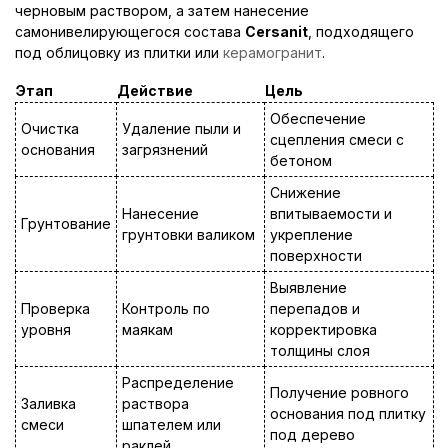
черновым раствором, а затем нанесение
самонивелирующегося состава
Cersanit
, подходящего
под облицовку из плитки или
керамогранит
.
Этап
Действие
Цель
Обеспечение
Очистка
Удаление пыли и
сцепления смеси с
основания
загрязнений
бетоном
Снижение
Нанесение
впитываемости и
Грунтование
грунтовки валиком
укрепление
поверхности
Выявление
Проверка
Контроль по
перепадов и
уровня
маякам
корректировка
толщины слоя
Распределение
Получение ровного
Заливка
раствора
основания под плитку
смеси
шпателем или
под дерево
раклей