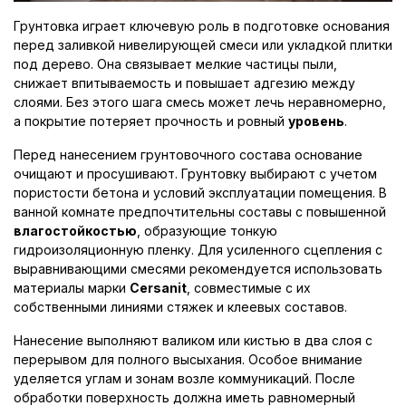
Грунтовка играет ключевую роль в подготовке основания
перед заливкой нивелирующей смеси или укладкой плитки
под дерево. Она связывает мелкие частицы пыли,
снижает впитываемость и повышает адгезию между
слоями. Без этого шага смесь может лечь неравномерно,
а покрытие потеряет прочность и ровный
уровень
.
Перед нанесением грунтовочного состава основание
очищают и просушивают. Грунтовку выбирают с учетом
пористости бетона и условий эксплуатации помещения. В
ванной комнате предпочтительны составы с повышенной
влагостойкостью
, образующие тонкую
гидроизоляционную пленку. Для усиленного сцепления с
выравнивающими смесями рекомендуется использовать
материалы марки
Cersanit
, совместимые с их
собственными линиями стяжек и клеевых составов.
Нанесение выполняют валиком или кистью в два слоя с
перерывом для полного высыхания. Особое внимание
уделяется углам и зонам возле коммуникаций. После
обработки поверхность должна иметь равномерный