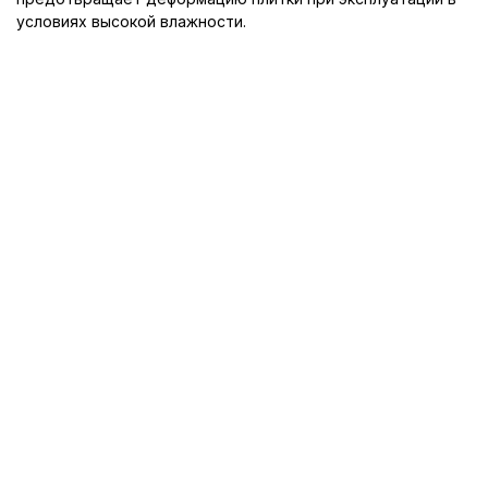
условиях высокой влажности.
© 2010-2026 «Купи Плитку»
Интернет магазин керамической плитки и керамогранита