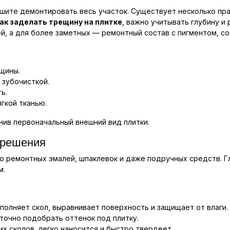
ешите демонтировать весь участок. Существует несколько пр
ак заделать трещину на плитке
, важно учитывать глубину 
, а для более заметных — ремонтный состав с пигментом, со
щины.
 зубочисткой.
ь.
гкой тканью.
нив первоначальный внешний вид плитки.
е решения
 ремонтных эмалей, шпаклевок и даже подручных средств. Г
м.
полняет скол, выравнивает поверхность и защищает от влаги.
точно подобрать оттенок под плитку.
х сколов, легко наносится и быстро твердеет.