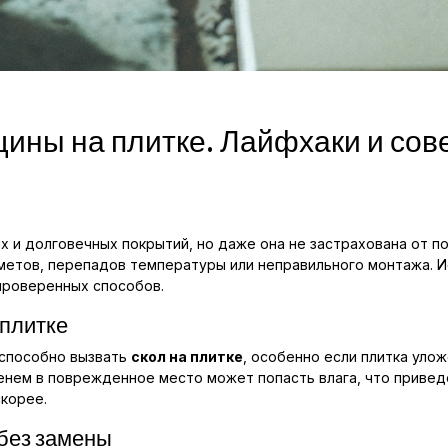
щины на плитке. Лайфхаки и сов
х и долговечных покрытий, но даже она не застрахована от п
дметов, перепадов температуры или неправильного монтажа. 
 проверенных способов.
плитке
способно вызвать
скол на плитке
, особенно если плитка уло
менем в поврежденное место может попасть влага, что приве
корее.
 без замены