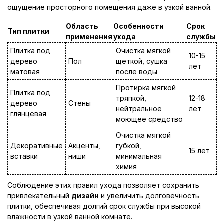
ощущение просторного помещения даже в узкой ванной.
Область
Особенности
Срок
Тип плитки
применения
ухода
службы
Плитка под
Очистка мягкой
10-15
дерево
Пол
щеткой, сушка
лет
матовая
после воды
Протирка мягкой
Плитка под
тряпкой,
12-18
дерево
Стены
нейтральное
лет
глянцевая
моющее средство
Очистка мягкой
Декоративные
Акценты,
губкой,
15 лет
вставки
ниши
минимальная
химия
Соблюдение этих правил ухода позволяет сохранить
привлекательный
дизайн
и увеличить долговечность
плитки, обеспечивая долгий срок службы при высокой
влажности в узкой ванной комнате.