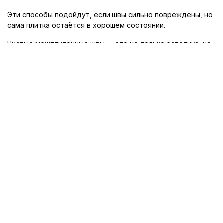
Эти способы подойдут, если швы сильно повреждены, но
сама плитка остаётся в хорошем состоянии.
Чистые межплиточные швы — это не только эстетика, но
и здоровье, ведь в загрязнённых участках легко
развивается грибок. Регулярная уборка, использование
качественных и
безопасных средств
, а также защита
поверхности помогут сохранить плитку в идеальном
состоянии на долгие годы.
Если вы хотите подобрать надёжные материалы для
чистки, обновления или защиты плитки, обратите
внимание на
каталог www.kypi-plitky.ru
. Здесь
представлены профессиональные средства и аксессуары,
которые помогут ухаживать за плиткой без лишних
усилий.
© 2010-2026 «Купи Плитку»