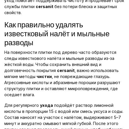
уход помогает поддерживать чистоту и продлевает срок
службы плитки
cersanit
без потери блеска и защитных
свойств.
Как правильно удалять
известковый налёт и мыльные
разводы
На поверхности плитки под дерево часто образуются
следы известкового налёта и мыльные разводы из-за
жёсткой воды. Чтобы сохранить внешний вид и
долговечность покрытия
cersanit
, важно использовать
мягкие методы
чистки
, не повреждающие глазурь.
Агрессивные кислоты и абразивные порошки разрушают
структуру плитки и оставляют микроповреждения, где
оседает влага.
Для регулярного
ухода
подойдёт раствор лимонной
кислоты в пропорции 1:5 с водой или смесь уксуса и соды.
Состав наносят на участок с налётом, выдерживают 5–7
минут и аккуратно смывают мягкой губкой. После этого