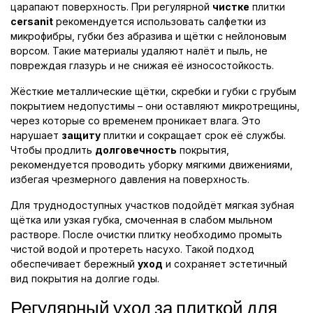
царапают поверхность. При регулярной
чистке
плитки
cersanit
рекомендуется использовать салфетки из
микрофибры, губки без абразива и щётки с нейлоновым
ворсом. Такие материалы удаляют налёт и пыль, не
повреждая глазурь и не снижая её износостойкость.
Жёсткие металлические щётки, скребки и губки с грубым
покрытием недопустимы – они оставляют микротрещины,
через которые со временем проникает влага. Это
нарушает
защиту
плитки и сокращает срок её службы.
Чтобы продлить
долговечность
покрытия,
рекомендуется проводить уборку мягкими движениями,
избегая чрезмерного давления на поверхность.
Для труднодоступных участков подойдёт мягкая зубная
щётка или узкая губка, смоченная в слабом мыльном
растворе. После очистки плитку необходимо промыть
чистой водой и протереть насухо. Такой подход
обеспечивает бережный
уход
и сохраняет эстетичный
вид покрытия на долгие годы.
Регулярный уход за плиткой для